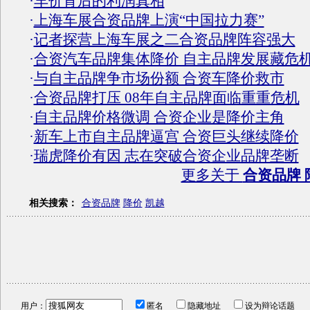
·
车价背后的利润真相
·
上海车展合资品牌上演“中国拉力赛”
·
记者探营上海车展之二合资品牌阵容强大
·
合资汽车品牌集体降价 自主品牌发展藏危
·
与自主品牌争市场份额 合资车降价救市
·
合资品牌打压 08年自主品牌面临重重危机
·
自主品牌价格微调 合资企业是降价主角
·
新车上市自主品牌逼宫 合资巨头继续降价
·
瑞虎降价有因 志在突破合资企业品牌垄断
更多关于
合资品牌 
相关搜索：
合资品牌
降价
凯越
用户：
匿名
隐藏地址
设为辩论话题