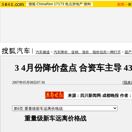
搜狐
ChinaRen
17173
焦点房地产
搜狗
新闻
-
体
汽车频道
>
汽车降价、促销、涨价、报价信息一网打尽
>
国产
3 4月份降价盘点 合资车主导 
2007年05月08日07:36
[
我来
来源：四川新闻网-成都晚报 作者
重量级新车远离价格战