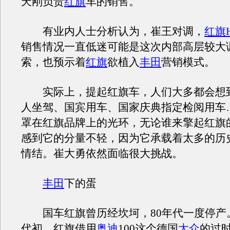
天刚负责
红旗
车的销售。
有业内人士分析认为，崔王对调，
红旗H
销售情况一直低迷可能是这次内部高层较大
索，也预示着
红旗
欲植入
丰田
营销模式。
实际上，提起红旗车，人们大多都会想到
人坐驾、国宾用车、国家庆典指定检阅用车
罩在红旗品牌上的光环，无论谁来擎起红旗
感到它的分量不轻，因为它承载着太多的历
情结。崔大勇依然面临很大挑战。
丰田
下的蛋
国车红旗曾历经坎坷，80年代一度停产。
代初，红旗借用
奥迪
100这个德国
大众
的过