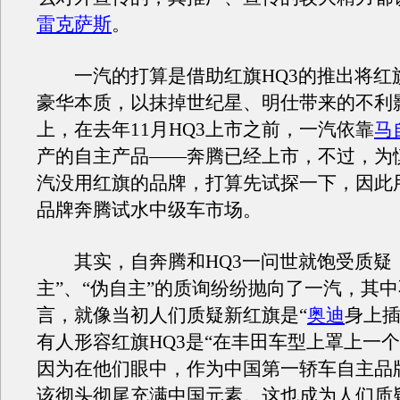
雷克萨斯
。
一汽的打算是借助红旗HQ3的推出将红
豪华本质，以抹掉世纪星、明仕带来的不利
上，在去年11月HQ3上市之前，一汽依靠
马
产的自主产品——奔腾已经上市，不过，为
汽没用红旗的品牌，打算先试探一下，因此
品牌奔腾试水中级车市场。
其实，自奔腾和HQ3一问世就饱受质疑，
主”、“伪自主”的质询纷纷抛向了一汽，其
言，就像当初人们质疑新红旗是“
奥迪
身上插
有人形容红旗HQ3是“在丰田车型上罩上一个
因为在他们眼中，作为中国第一轿车自主品
该彻头彻尾充满中国元素。这也成为人们质