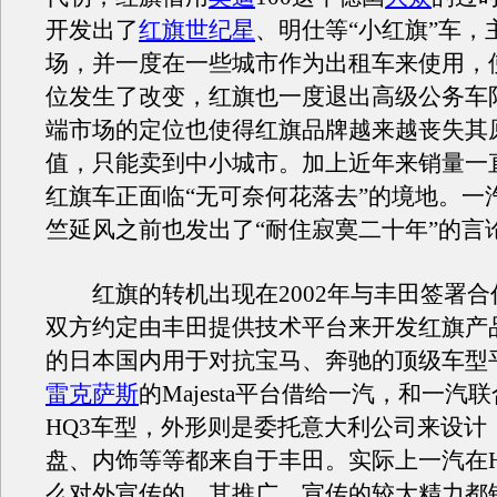
开发出了
红旗世纪星
、明仕等“小红旗”车，
场，并一度在一些城市作为出租车来使用，
位发生了改变，红旗也一度退出高级公务车
端市场的定位也使得红旗品牌越来越丧失其
值，只能卖到中小城市。加上近年来销量一
红旗车正面临“无可奈何花落去”的境地。一
竺延风之前也发出了“耐住寂寞二十年”的言
红旗的转机出现在2002年与丰田签署合
双方约定由丰田提供技术平台来开发红旗产
的日本国内用于对抗宝马、奔驰的顶级车型
雷克萨斯
的Majesta平台借给一汽，和一汽
HQ3车型，外形则是委托意大利公司来设计
盘、内饰等等都来自于丰田。实际上一汽在H
么对外宣传的，其推广、宣传的较大精力都