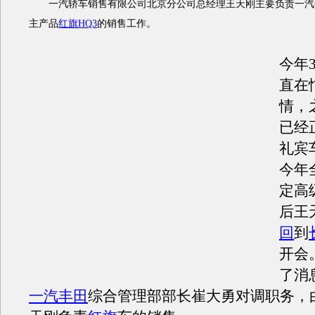
一汽轿车销售有限公司北京分公司总经理王天刚主要负责一汽
主产品
红旗HQ3
的销售工作。
今年
直在
情，
已经
礼宾
今年
定高
后王
回
到
开会
了消
一汽丰田
综合管理部部长崔大勇对调职务，