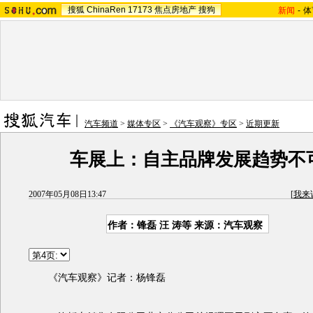
搜狐
ChinaRen
17173
焦点房地产
搜狗
新闻
-
体
汽车频道
>
媒体专区
>
《汽车观察》专区
>
近期更新
车展上：自主品牌发展趋势不
2007年05月08日13:47
[
我来
作者：锋磊 汪 涛等 来源：汽车观察
《汽车观察》记者：杨锋磊