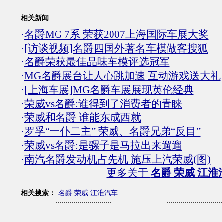
相关新闻
·
名爵MG 7系 荣获2007上海国际车展大奖
·
[访谈视频]名爵四国外著名车模做客搜狐
·
名爵荣获最佳品味车模评选冠军
·
MG名爵展台让人心跳加速 互动游戏送大礼
·
[上海车展]MG名爵车展展现英伦经典
·
荣威vs名爵:谁得到了消费者的青睐
·
荣威和名爵 谁能东成西就
·
罗孚“一仆二主” 荣威、名爵兄弟“反目”
·
荣威vs名爵:是骡子是马拉出来遛遛
·
南汽名爵发动机占先机 施压上汽荣威(图)
更多关于
名爵 荣威 江淮
相关搜索：
名爵
荣威
江淮汽车