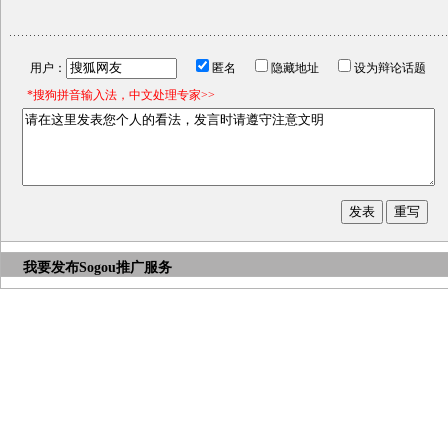
用户：
匿名
隐藏地址
设为辩论话题
*搜狗拼音输入法，中文处理专家>>
我要发布
Sogou推广服务