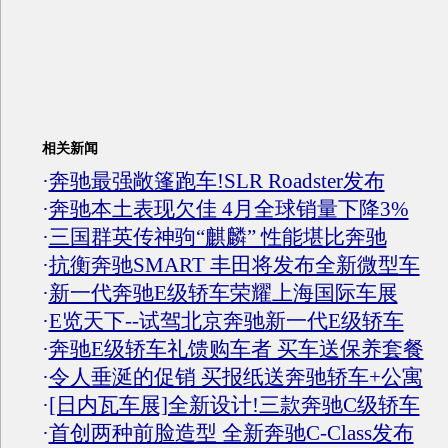
相关新闻
·
奔驰最强敞篷跑车!SLR Roadster发布
·
奔驰本土表现欠佳 4月全球销量下降3%
·
三国群英传神驹“麒麟” 性能堪比奔驰
·
抗衡奔驰SMART 丰田将发布全新微型车
·
新一代奔驰E级轿车荣耀上海国际车展
·
E览天下--试驾北京奔驰新一代E级轿车
·
奔驰E级轿车礼馈购车者 买车送保养套餐
·
令人垂涎的促销 买报纸送奔驰轿车+公寓
·
[日内瓦车展]全新设计!三款奔驰C级轿车
·
首创两种前脸造型 全新奔驰C-Class发布