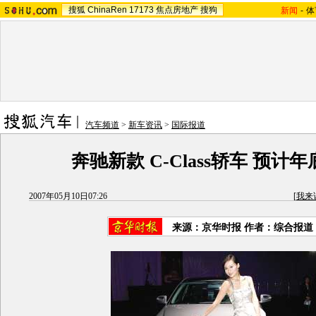
搜狐
ChinaRen
17173
焦点房地产
搜狗
新闻
-
体
汽车频道
>
新车资讯
>
国际报道
奔驰新款 C-Class轿车 预计
2007年05月10日07:26
[
我来
来源：京华时报 作者：综合报道