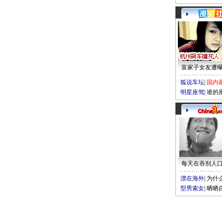
富家子女友遭
狐说车坛
|
国内
明星座驾
|
谁的
每天在吞别人
漂在海外
|
为什
型男索女
|
晒晒