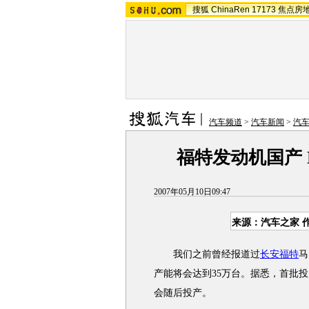
搜狐
ChinaRen
17173
焦点房
汽车频道
>
汽车新闻
>
汽
福特发动机国产 M
2007年05月10日09:47
来源：汽车之家 
我们之前曾经报道过
长安福特
马
产能将会达到35万台。据悉，首批投产
会随后投产。