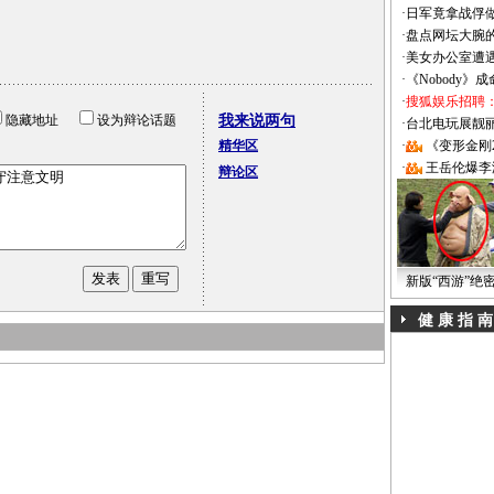
·
日军竟拿战俘
·
盘点网坛大腕
·
美女办公室遭
·
《Nobody》
·
搜狐娱乐招聘
隐藏地址
设为辩论话题
我来说两句
·
台北电玩展靓丽Sh
精华区
·
《变形金刚
·
王岳伦爆李
辩论区
新版“西游”绝
健 康 指 南