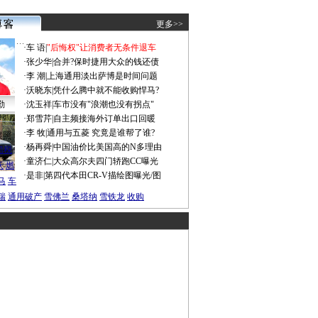
更多>>
·
车 语
|
"后悔权"让消费者无条件退车
·
张少华
|
合并?保时捷用大众的钱还债
·
李 潮
|
上海通用淡出萨博是时间问题
·
沃晓东
|
凭什么腾中就不能收购悍马?
勤
·
沈玉祥
|
车市没有"浪潮也没有拐点"
·
郑雪芹
|
自主频接海外订单出口回暖
·
李 牧
|
通用与五菱 究竟是谁帮了谁?
谍照
·
杨再舜
|
中国油价比美国高的N多理由
船税
·
童济仁
|
大众高尔夫四门轿跑CC曝光
沃
燃
·
是非
|
第四代本田CR-V描绘图曝光/图
马
车
瑞
通用破产
雪佛兰
桑塔纳
雪铁龙
收购