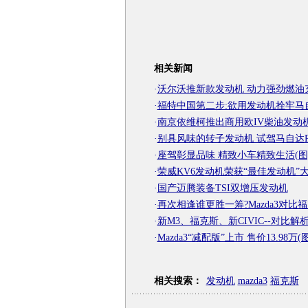
相关新闻
·
沃尔沃推新款发动机 动力强劲燃油
·
福特中国第二步:欲用发动机拴牢马
·
南京依维柯推出商用欧IV柴油发动
·
别具风味的转子发动机 试驾马自达R
·
座驾彰显品味 精致小车精致生活(图
·
荣威KV6发动机荣获“最佳发动机”
·
国产迈腾装备TSI双增压发动机
·
再次相逢谁更胜一筹?Mazda3对比
·
新M3、福克斯、新CIVIC--对比解析
·
Mazda3“减配版”上市 售价13.98万(图
相关搜索：
发动机
mazda3
福克斯