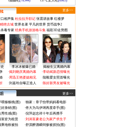
婚姻吧
(78544)
37℃女人吧
(6985)
更多>>
对口相声集
杜拉拉升职记
张震讲故事
红楼梦
-精绝古城
世界名著
平凡的世界
货币战争2
毒杀毒专家
经典手机游游格斗集
福彩3D走势图
情史
李冰冰被爆已婚
揭秘生父离婚内幕
孕
·
揭刘晓庆离婚内幕
·
李幼斌新恋情曝光
婚
·
周迅王艳婆媳相见
·
陆毅爱女照首曝光
折
·
刘嘉玲自曝正造人
·
陈好新男友被曝光
 后
更多>>
喂猕猴桃(图)
·
独家：章子怡带妈妈看电影
好身材(图)
·
佟大为马伊琍再度牵手(图)
秀性感(图)
·
倪萍赵忠祥十年后再携手
服装皆为租赁
·
刘涛富豪老公为家产求生子
颜乘地铁被拍
·
舒淇醉酒瞬间惨被抓拍(图)