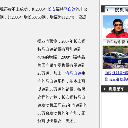
现还称不上成功，但2006年
长安
福特
马自达
汽车公
，比2005年增长68768辆，增幅为112.7％，高居
据业内预测，2007年长安福
汽车名博:翟 
特马自达销量有可能达到
帕萨特b6coupe
40%的增幅，2008年福特品
热点标签：
车
牌国产轿车零售量有望达到
汽车下乡
沃尔
油税
保时捷
悍
25万辆。加上
一汽马自达
生
贷
马自达
凯美
产的马自达系列，基本上可
以达到35万辆的销量。按照
月度星车
这样的计算，长安福特马自
达发动机工厂在2年内达到的
35万台发动机的年产能，正
好可以满足这一需求。