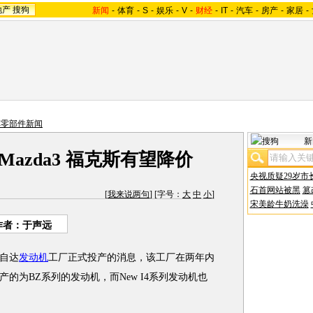
地产
搜狗
新闻
-
体育
-
S
-
娱乐
-
V
-
财经
-
IT
-
汽车
-
房产
-
家居
-
车零部件新闻
新
azda3 福克斯有望降价
央视质疑29岁市
石首网站被黑
篡
[
我来说两句
] [字号：
大
中
小
]
宋美龄牛奶洗澡
作者：于声远
自达
发动机
工厂正式投产的消息，该工厂在两年内
的为BZ系列的发动机，而New I4系列发动机也