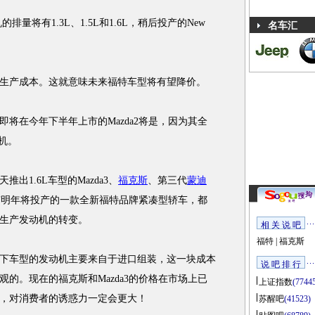
将有1.3L、1.5L和1.6L，稍后投产的New
名车汇
产成本。这就意味未来福特车型将有望降价。
在今年下半年上市的Mazda2将是，因为其全
动机。
1.6L车型的Mazda3、
福克斯
、第三代
蒙迪
还有明年将投产的一款全新福特品牌紧凑型轿车，都
生产发动机的转变。
相 关 说 吧
福特
|
福克斯
车型的发动机主要来自于进口组装，这一块成本
说 吧 排 行
的。现在的福克斯和Mazda3的价格在市场上已
上证指数
(7744
，对消费者的诱惑力一定会更大！
苏醒吧
(41523)