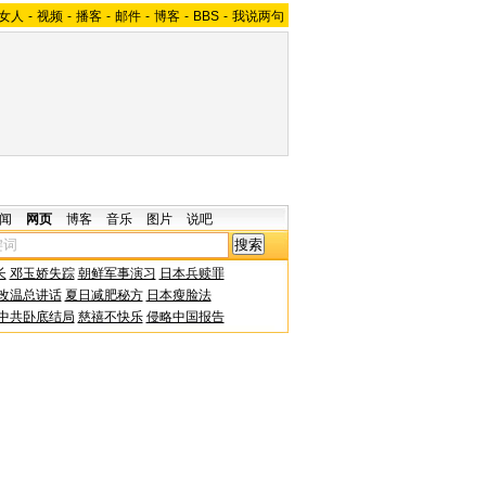
女人
-
视频
-
播客
-
邮件
-
博客
-
BBS
-
我说两句
闻
网页
博客
音乐
图片
说吧
长
邓玉娇失踪
朝鲜军事演习
日本兵赎罪
改温总讲话
夏日减肥秘方
日本瘦脸法
中共卧底结局
慈禧不快乐
侵略中国报告