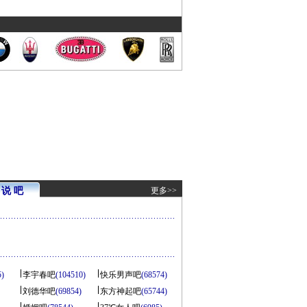
说 吧
更多>>
5)
李宇春吧
(104510)
快乐男声吧
(68574)
刘德华吧
(69854)
东方神起吧
(65744)