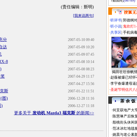
贴图吧
(68789)
(责任编辑：斳明)
[
我来说两句
]
·
听评书
|
郭德纲
·
听小说
|
鬼吹灯1
·
共享区
|
手机病
充分
2007-05-10 09:40
自达
2007-05-09 10:20
机
2007-05-09 07:45
X-8
2007-05-08 10:14
)
2007-05-08 08:23
揭田壮壮徐帆
大奖
2007-04-29 11:17
·
赵薇被爆已经怀
·
李宇春爆遭母逼
2007-04-27 15:56
·
圣诞节明信片八
福克斯
2007-01-22 11:51
(图)
2006-12-28 11:16
茶 余 饭
)
2006-12-27 11:18
·
何炅获地产大亨
更多关于
发动机 Mazda3 福克斯
的新闻>>
·
陈慧琳产后恢复
·
殷桃街头休闲装
·
范冰冰红地毯
·
姚晨与老公素