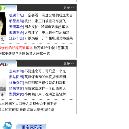
更多>>
狐说车坛
|
一定要看！高速交警的吐血忠告
明星座驾
|
杭州一家三口被宝马车撞飞
安阳车会
|
网友实拍:107国道遇惨烈车祸
四川车会
|
太有才了！史上最牛节油秘笈
江苏车会
|
引以为戒！开车接电话恐怖后果
曝光
最惨烈的16起高速车祸
跑高速16保命注意事项
座驾更奢华？各国领导人座驾一览
更多>>
焦点新闻
|
不要迷恋哥，哥只是一个鬼
贴贴图图
|
英媒评出2009年度搞怪发明
娱乐旮旯
|
当红明星不仅仅是名利双收
情感世界
|
后悔嫁给这样一个山西男人
型男索女
|
小糖精归来，在海边轻轻舞
口水
么出过国的人回来之后都会说中国不好
自己的旗袍照
暴雨过后天空依旧晴朗