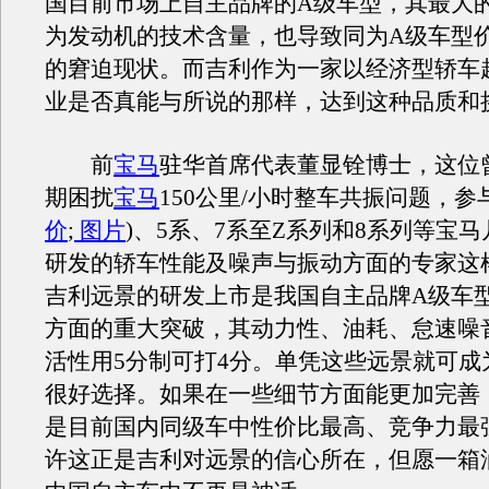
国目前市场上自主品牌的A级车型，其最大
为发动机的技术含量，也导致同为A级车型
的窘迫现状。而吉利作为一家以经济型轿车
业是否真能与所说的那样，达到这种品质和
前
宝马
驻华首席代表董显铨博士，这位
期困扰
宝马
150公里/小时整车共振问题，参
价
;
图片
)、5系、7系至Z系列和8系列等宝
研发的轿车性能及噪声与振动方面的专家这
吉利远景的研发上市是我国自主品牌A级车
方面的重大突破，其动力性、油耗、怠速噪
活性用5分制可打4分。单凭这些远景就可成
很好选择。如果在一些细节方面能更加完善
是目前国内同级车中性价比最高、竞争力最
许这正是吉利对远景的信心所在，但愿一箱油