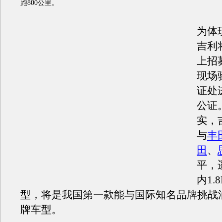
跑800公里。
为体
吉利
上招
现场
证处
公证
实，
与
丰
田
、
平，
内1.
型，将是我国第一款能与国际知名品牌挑战
牌车型。