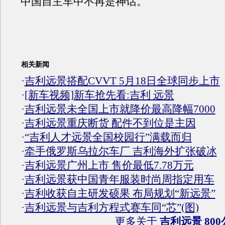
中国自主车中不再是神话。
相关新闻
·
吉利远景搭配CVVT 5月18日全球同步上市
·
[新车视频]新车抢先看:吉利 远景
·
吉利远景未全国上市就降价最高降幅7000
·
吉利远景重庆断货 配件不到位是主因
·
“吉利人才远景全国校园行”满载而归
·
牵手俄罗斯乌拉尔车厂 吉利海外扩张破冰
·
吉利远景广州上市 售价最低7.78万元
·
吉利远景获中国青年服装时尚周指定用车
·
吉利收获自主研发硕果 布局规划“新远景”
·
吉利远景与吉利方程式赛车同“芯”(图)
更多关于
吉利远景 80