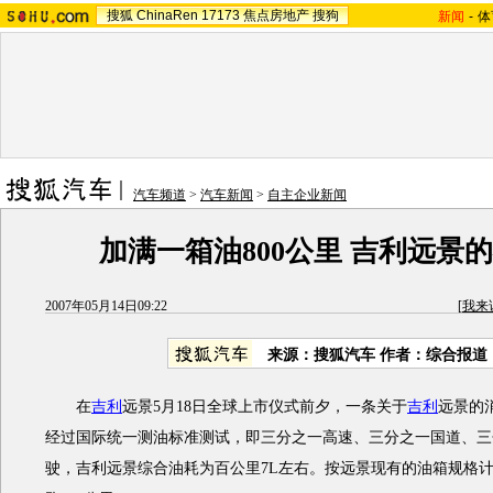
搜狐
ChinaRen
17173
焦点房地产
搜狗
新闻
-
体
汽车频道
>
汽车新闻
>
自主企业新闻
加满一箱油800公里 吉利远景
2007年05月14日09:22
[
我来
来源：搜狐汽车 作者：综合报道
在
吉利
远景5月18日全球上市仪式前夕，一条关于
吉利
远景的
经过国际统一测油标准测试，即三分之一高速、三分之一国道、三
驶，吉利远景综合油耗为百公里7L左右。按远景现有的油箱规格