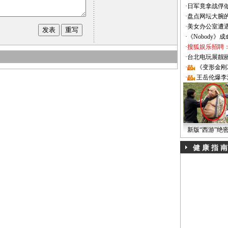
·
日军竟拿战俘
·
盘点网坛大腕
·
美女办公室遭
·
《Nobody》
·
搜狐娱乐招聘
·
台北电玩展靓丽Sh
·
《变形金刚
·
王岳伦爆李
新版“西游”绝
健 康 指 南