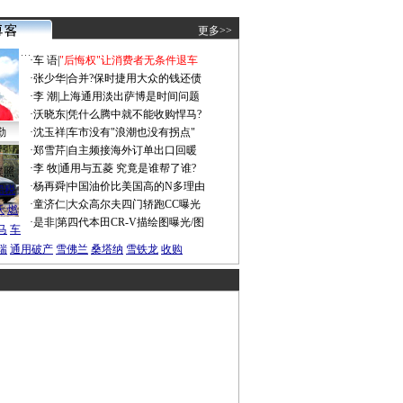
更多>>
·
车 语
|
"后悔权"让消费者无条件退车
·
张少华
|
合并?保时捷用大众的钱还债
·
李 潮
|
上海通用淡出萨博是时间问题
·
沃晓东
|
凭什么腾中就不能收购悍马?
勤
·
沈玉祥
|
车市没有"浪潮也没有拐点"
·
郑雪芹
|
自主频接海外订单出口回暖
·
李 牧
|
通用与五菱 究竟是谁帮了谁?
谍照
·
杨再舜
|
中国油价比美国高的N多理由
船税
·
童济仁
|
大众高尔夫四门轿跑CC曝光
沃
燃
·
是非
|
第四代本田CR-V描绘图曝光/图
马
车
瑞
通用破产
雪佛兰
桑塔纳
雪铁龙
收购