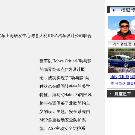
海马汽车上海研发中心与意大利IDEA汽车设计公司联合
汽车名博:翟 
帕萨特b6coupe
整车以“Move Critical(动与静
热点标签：
车
的临界突破点)”为设计概
汽车下乡
沃尔
油税
保时捷
悍
念，成功实现了“动与静”两
贷
马自达
凯美
种状态在瞬间转换中的美学
月度星车
特征。海马3(Haima3)内部风
格与布置借鉴了北欧简约主
义的设计主题。安全系统由
MSP多重被动安全防护系
统、ASP主动安全防护系