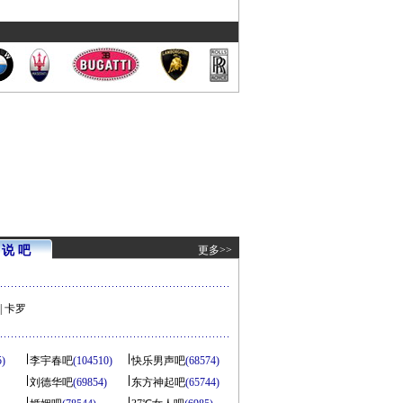
说 吧
更多>>
|
卡罗
5)
李宇春吧
(104510)
快乐男声吧
(68574)
刘德华吧
(69854)
东方神起吧
(65744)