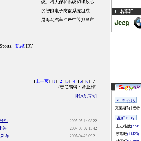
统、行人保护系统和和放心
的智能电子防盗系统组成，
名车汇
是海马汽车冲击中等排量市
Sports、
凯越
HRV
[
上一页
] [
1
] [
2
] [
3
] [
4
] [
5
] [
6
] [7]
(责任编辑：常亚梅)
[
我来说两句
]
相 关 说 吧
克莱斯勒
|
福特
说 吧 排 行
分析
2007-05-14 08:22
上证指数
(7744
北美
2007-05-02 15:42
苏醒吧
(41523)
款新车
2007-04-28 09:21