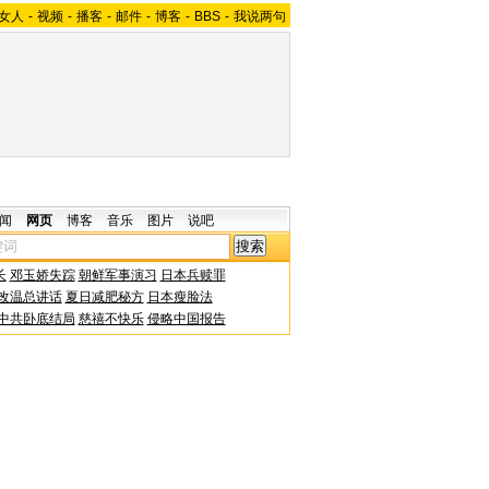
女人
-
视频
-
播客
-
邮件
-
博客
-
BBS
-
我说两句
闻
网页
博客
音乐
图片
说吧
长
邓玉娇失踪
朝鲜军事演习
日本兵赎罪
改温总讲话
夏日减肥秘方
日本瘦脸法
中共卧底结局
慈禧不快乐
侵略中国报告