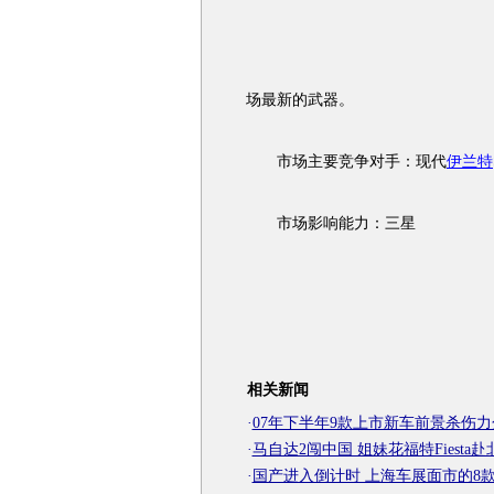
场最新的武器。
市场主要竞争对手：现代
伊兰特
市场影响能力：三星
相关新闻
·
07年下半年9款上市新车前景杀伤力
·
马自达2闯中国 姐妹花福特Fiesta赴
·
国产进入倒计时 上海车展面市的8