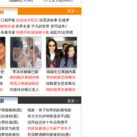
婚姻吧
(78544)
37℃女人吧
(6985)
更多>>
对口相声集
杜拉拉升职记
张震讲故事
红楼梦
-精绝古城
世界名著
平凡的世界
货币战争2
毒杀毒专家
经典手机游游格斗集
福彩3D走势图
情史
李冰冰被爆已婚
揭秘生父离婚内幕
孕
·
揭刘晓庆离婚内幕
·
李幼斌新恋情曝光
婚
·
周迅王艳婆媳相见
·
陆毅爱女照首曝光
折
·
刘嘉玲自曝正造人
·
陈好新男友被曝光
 后
更多>>
喂猕猴桃(图)
·
独家：章子怡带妈妈看电影
好身材(图)
·
佟大为马伊琍再度牵手(图)
秀性感(图)
·
倪萍赵忠祥十年后再携手
服装皆为租赁
·
刘涛富豪老公为家产求生子
颜乘地铁被拍
·
舒淇醉酒瞬间惨被抓拍(图)