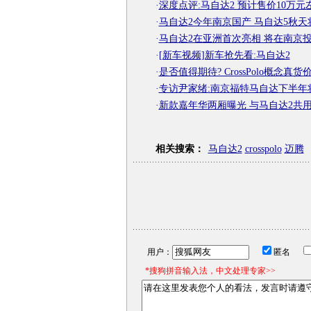
·
深度点评:马自达2 预计售价10万元
·
马自达2今年南京国产 马自达5秋天
·
马自达2在亚洲首次亮相 将在南京
·
[新车视频]新车抢先看:马自达2
·
是否值得期待? CrossPolo概念真货
·
专访尹家绪:南京福特马自达下半年将
·
新款嘉年华两厢曝光 与马自达2共
相关搜索：
马自达2
crosspolo
迈腾
用户：
匿名
*搜狗拼音输入法，中文处理专家>>