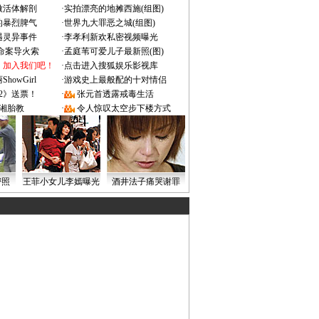
做活体解剖
·
实拍漂亮的地摊西施(组图)
的暴烈脾气
·
世界九大罪恶之城(组图)
遇灵异事件
·
李孝利新欢私密视频曝光
成命案导火索
·
孟庭苇可爱儿子最新照(图)
：加入我们吧！
·
点击进入搜狐娱乐影视库
owGirl
·
游戏史上最般配的十对情侣
2》送票！
·
张元首透露戒毒生活
湘胎教
·
令人惊叹太空步下楼方式
密照
王菲小女儿李嫣曝光
酒井法子痛哭谢罪