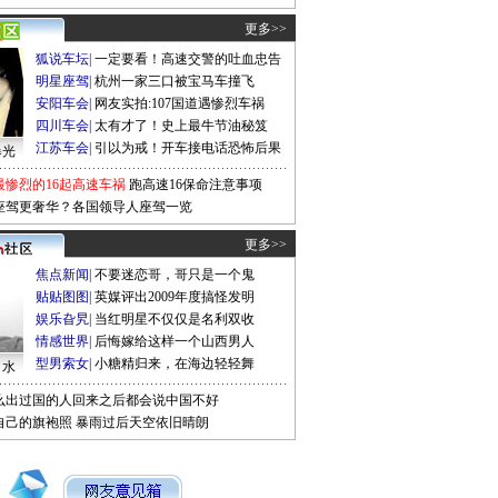
更多>>
狐说车坛
|
一定要看！高速交警的吐血忠告
明星座驾
|
杭州一家三口被宝马车撞飞
安阳车会
|
网友实拍:107国道遇惨烈车祸
四川车会
|
太有才了！史上最牛节油秘笈
江苏车会
|
引以为戒！开车接电话恐怖后果
曝光
最惨烈的16起高速车祸
跑高速16保命注意事项
座驾更奢华？各国领导人座驾一览
更多>>
焦点新闻
|
不要迷恋哥，哥只是一个鬼
贴贴图图
|
英媒评出2009年度搞怪发明
娱乐旮旯
|
当红明星不仅仅是名利双收
情感世界
|
后悔嫁给这样一个山西男人
型男索女
|
小糖精归来，在海边轻轻舞
口水
么出过国的人回来之后都会说中国不好
自己的旗袍照
暴雨过后天空依旧晴朗