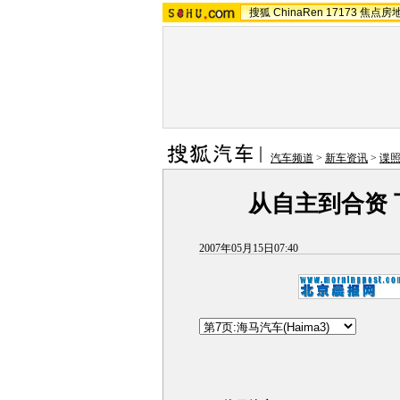
搜狐
ChinaRen
17173
焦点房
汽车频道
>
新车资讯
>
谍
从自主到合资
2007年05月15日07:40