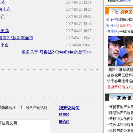
贴图吧
(68789)
左右
2007-04-26 12:11
将上市
2007-04-25 10:28
投产
2007-04-23 09:02
·
听评书
|
郭德纲
2007-04-22 15:43
·
听小说
|
鬼吹灯1
价更高
2007-04-22 10:25
·
共享区
|
手机病
有2-3款新车面市
2007-03-13 15:43
用平台
2007-03-05 09:45
更多关于
马自达2 CrossPolo
的新闻>>
揭田壮壮徐帆
·
赵薇被爆已经怀
·
李宇春爆遭母逼
·
圣诞节明信片八
茶 余 饭
·
何炅获地产大亨
隐藏地址
设为辩论话题
我来说两句
·
陈慧琳产后恢复
精华区
·
殷桃街头休闲装
辩论区
·
范冰冰红地毯
·
姚晨与老公素