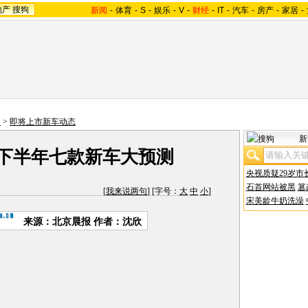
地产
搜狗
新闻
-
体育
-
S
-
娱乐
-
V
-
财经
-
IT
-
汽车
-
房产
-
家居
-
照
>
即将上市新车动态
新
 下半年七款新车大预测
央视质疑29岁市
石首网站被黑
篡
[
我来说两句
] [字号：
大
中
小
]
宋美龄牛奶洗澡
来源：北京晨报 作者：沈欣