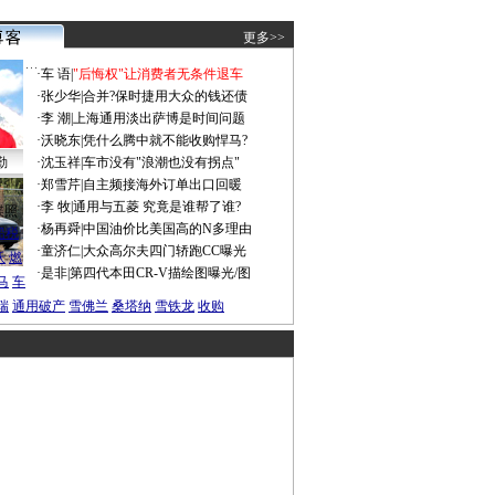
更多>>
·
车 语
|
"后悔权"让消费者无条件退车
·
张少华
|
合并?保时捷用大众的钱还债
·
李 潮
|
上海通用淡出萨博是时间问题
·
沃晓东
|
凭什么腾中就不能收购悍马?
勤
·
沈玉祥
|
车市没有"浪潮也没有拐点"
·
郑雪芹
|
自主频接海外订单出口回暖
·
李 牧
|
通用与五菱 究竟是谁帮了谁?
谍照
·
杨再舜
|
中国油价比美国高的N多理由
船税
·
童济仁
|
大众高尔夫四门轿跑CC曝光
沃
燃
·
是非
|
第四代本田CR-V描绘图曝光/图
马
车
瑞
通用破产
雪佛兰
桑塔纳
雪铁龙
收购