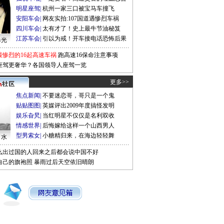
明星座驾
|
杭州一家三口被宝马车撞飞
安阳车会
|
网友实拍:107国道遇惨烈车祸
四川车会
|
太有才了！史上最牛节油秘笈
江苏车会
|
引以为戒！开车接电话恐怖后果
曝光
最惨烈的16起高速车祸
跑高速16保命注意事项
座驾更奢华？各国领导人座驾一览
更多>>
焦点新闻
|
不要迷恋哥，哥只是一个鬼
贴贴图图
|
英媒评出2009年度搞怪发明
娱乐旮旯
|
当红明星不仅仅是名利双收
情感世界
|
后悔嫁给这样一个山西男人
型男索女
|
小糖精归来，在海边轻轻舞
口水
么出过国的人回来之后都会说中国不好
自己的旗袍照
暴雨过后天空依旧晴朗