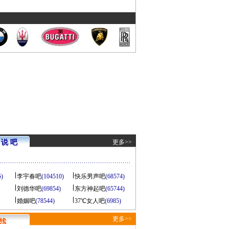
说 吧
更多>>
5)
李宇春吧
(104510)
快乐男声吧
(68574)
刘德华吧
(69854)
东方神起吧
(65744)
婚姻吧
(78544)
37℃女人吧
(6985)
更多>>