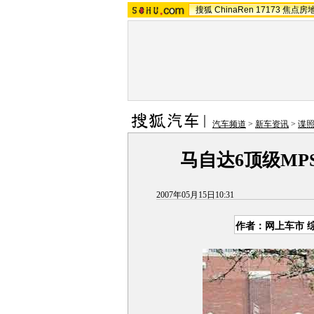
搜狐
ChinaRen
17173
焦点房
汽车频道
>
新车资讯
>
谍
马自达6顶级MP
2007年05月15日10:31
作者：网上车市 