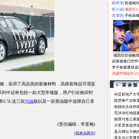
·
听评书
|
郭德纲
·
听小说
|
鬼吹灯1
·
共享区
|
手机病
揭田壮壮徐帆
·
赵薇被爆已经怀
·
李宇春爆遭母逼
·
圣诞节明信片八
，采用了高品质的装修材料，高级装饰品可谓是
茶 余 饭
系列中还将包括一款大型常规版，用户们在购买时
·
何炅获地产大亨
·
陈慧琳产后恢复
和2.5L这三款
汽油
版以及一款柴油版中选择自己喜
·
殷桃街头休闲装
·
范冰冰红地毯
·
姚晨与老公素
(责任编辑：常亚梅)
·
日军竟拿战俘
·
盘点网坛大腕
[
我来说两句
]
·
美女办公室遭