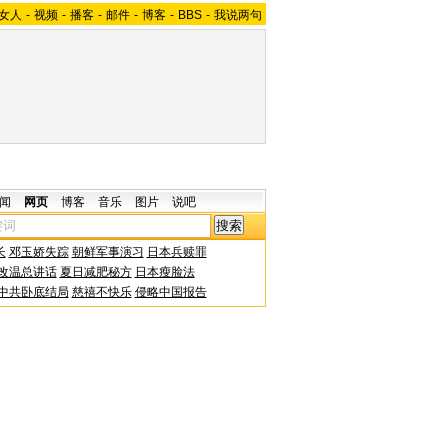
女人
-
视频
-
播客
-
邮件
-
博客
-
BBS
-
我说两句
闻
网页
博客
音乐
图片
说吧
长
邓玉娇失踪
朝鲜军事演习
日本兵赎罪
改温总讲话
夏日减肥秘方
日本瘦脸法
中共卧底结局
慈禧不快乐
侵略中国报告