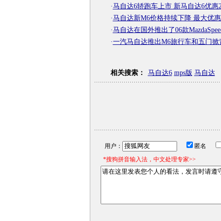
·
马自达6轿跑车上市 新马自达6优惠
·
马自达新M6价格持续下降 最大优惠1
·
马自达在国外推出了06款MazdaSpeed
·
一汽马自达推出M6旅行车和五门掀
相关搜索：
马自达6
mps版
马自达
用户：
匿名
*搜狗拼音输入法，中文处理专家>>