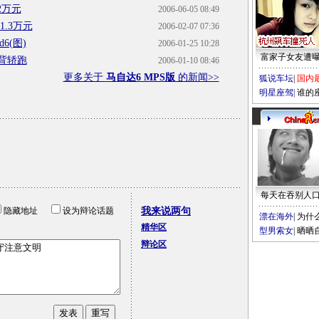
2万元
2006-06-05 08:49
.3万元
2006-02-07 07:36
6(图)
2006-01-25 10:28
富家子女友遭
背轿跑
2006-01-10 08:46
更多关于
马自达6 MPS版
的新闻>>
狐说车坛
|
国内
明星座驾
|
谁的
每天在吞别人
隐藏地址
设为辩论话题
我来说两句
漂在海外
|
为什
精华区
型男索女
|
晒晒
辩论区