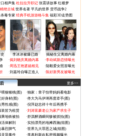
对口相声集
杜拉拉升职记
张震讲故事
红楼梦
-精绝古城
世界名著
平凡的世界
货币战争2
毒杀毒专家
经典手机游游格斗集
福彩3D走势图
情史
李冰冰被爆已婚
揭秘生父离婚内幕
孕
·
揭刘晓庆离婚内幕
·
李幼斌新恋情曝光
婚
·
周迅王艳婆媳相见
·
陆毅爱女照首曝光
折
·
刘嘉玲自曝正造人
·
陈好新男友被曝光
 后
更多>>
喂猕猴桃(图)
·
独家：章子怡带妈妈看电影
好身材(图)
·
佟大为马伊琍再度牵手(图)
秀性感(图)
·
倪萍赵忠祥十年后再携手
服装皆为租赁
·
刘涛富豪老公为家产求生子
颜乘地铁被拍
·
舒淇醉酒瞬间惨被抓拍(图)
做活体解剖
·
实拍漂亮的地摊西施(组图)
的暴烈脾气
·
世界九大罪恶之城(组图)
遇灵异事件
·
李孝利新欢私密视频曝光