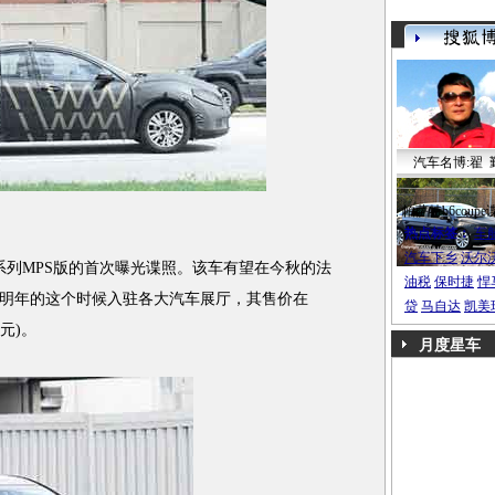
汽车名博:翟 
帕萨特b6coupe
热点标签：
车
汽车下乡
沃尔
系列MPS版的首次曝光谍照。该车有望在今秋的法
油税
保时捷
悍
明年的这个时候入驻各大汽车展厅，其售价在
贷
马自达
凯美
7元)。
月度星车