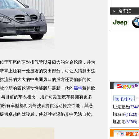
名车汇
于车尾的两对排气管以及硕大的合金轮毂，并为
擎罩上还有一处显著的突出部分，可让人猜测出这
扰流翼的大大的中央通风口的后方还要偏低的位
款全新的四轮驱动性能版与最新一代的
福特
蒙迪欧
此，与目前的车系相比，用户可期望该车将拥有更多
说 吧 排 行
的所有车型都将为驾驶者提供运动操控性能，其悬
上证指数
(7744
提供卓越的驾驶感，使驾驶者深陷其中无法自拔。
苏醒吧
(41523)
贴图吧
(68789)