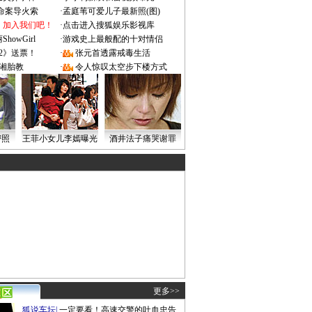
成命案导火索
·
孟庭苇可爱儿子最新照(图)
：加入我们吧！
·
点击进入搜狐娱乐影视库
owGirl
·
游戏史上最般配的十对情侣
2》送票！
·
张元首透露戒毒生活
湘胎教
·
令人惊叹太空步下楼方式
密照
王菲小女儿李嫣曝光
酒井法子痛哭谢罪
更多>>
狐说车坛
|
一定要看！高速交警的吐血忠告