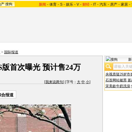
地产
搜狗
新闻
-
体育
-
S
-
娱乐
-
V
-
财经
-
IT
-
汽车
-
房产
-
家居
-
照
>
国际报道
新
S版首次曝光 预计售24万
央视质疑29岁市
石首网站被黑
篡
[
我来说两句
] [字号：
大
中
小
]
宋美龄牛奶洗澡
综合报道