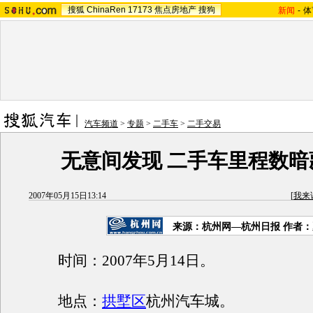
搜狐
ChinaRen
17173
焦点房地产
搜狗
新闻
-
体
汽车频道
>
专题
>
二手车
>
二手交易
无意间发现 二手车里程数暗
2007年05月15日13:14
[
我来
来源：杭州网—杭州日报 作者：
时间：2007年5月14日。
地点：
拱墅区
杭州汽车城。