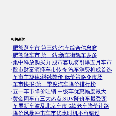
相关新闻
·
肥熊逛车市 第三站:汽车综合信息窗
·
肥熊逛车市 第一站:新车街靓车多多
·
集中释放购买力 股市套现将引爆五月车市
·
股市财富演绎车市传奇 汽车消费将成首选
·
车市主旋律:继续降价 低价策略夺市场
·
车市快报:第一季度汽车降价排行榜
·
五一车市降价旺销 中级车优惠幅度最大
·
黄金周车市三大热点:SUV降价车最受宠
·
车展新车波及北京车市 6款老车降价让路
·
降价风暴冲击车市优惠时机不容错过