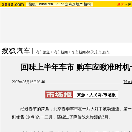
搜狐
ChinaRen
17173
焦点房地产
搜狗
新闻
-
体
汽车频道
>
汽车新闻
>
车市新闻-降价,车市,购车
回味上半年车市 购车应瞅准时机
2007年05月16日08:46
[
我来
来源：人民网-市场报
经过春节的萧条，北京春季车市在一片大好中波动连连。第一
到销售“冰点”的一二月，还经过了降价战火弥漫的3月。