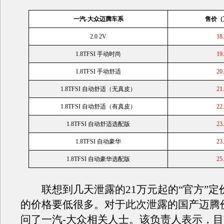
一汽-
大众
迈腾
车系
售价（
2.0 2V
18
1.8
TF
SI 手动时尚
19
1.8
TF
SI 手动舒适
20
1.8
TF
SI 自动舒适（无真皮）
21
1.8
TF
SI 自动舒适（有真皮）
22
1.8
TF
SI 自动舒适选配版
23
1.8
TF
SI 自动豪华
23
1.8
TF
SI 自动豪华选配版
25
联想到几天泄露的21万元起的“官方”定
的价格要低很多。对于此次泄露的国产迈腾
问了一汽-大众相关人士。该负责人表示，