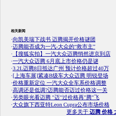
相关新闻
·
向凯美瑞下战书 迈腾揭开价格谜团
·
迈腾能否成为一汽-大众的“救市主”
·
【搜狐实拍】一汽大众迈腾悄然进京到店
·
一汽大众迈腾 6月底上市价格仍是谜
·
3.2L迈腾8日抵达广州 预计价格超过40万
·
[上海车展]紧凑B级车大众迈腾 明锐登场
·
价格重新定位 一汽大众全车系价格调整
·
高调还是低调?迈腾能否迈过价格这一关
·
另类眼光看迈腾 "迈"过价格再"腾"飞
·
大众旗下西亚特Leon Cupra公布市场价格
更多关于
迈腾 价格 