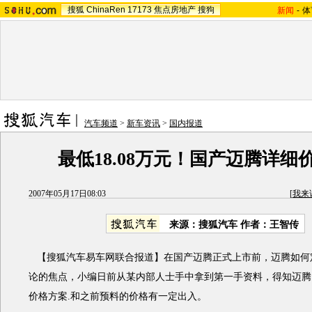
搜狐
ChinaRen
17173
焦点房地产
搜狗
新闻
-
体
汽车频道
>
新车资讯
>
国内报道
最低18.08万元！国产迈腾详细
2007年05月17日08:03
[
我来
来源：搜狐汽车 作者：王智传
【搜狐汽车易车网联合报道】在国产迈腾正式上市前，迈腾如何
论的焦点，小编日前从某内部人士手中拿到第一手资料，得知迈腾
价格方案.和之前预料的价格有一定出入。