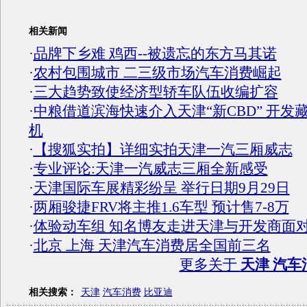
相关新闻
·
品牌下乡难 鸡西--被遗忘的东方马其诺
·
农村包围城市 二三级市场汽车消费崛起
·
三大趋势致使经济型轿车队伍收编扩容
·
中粮借道滨海快速介入天津“新CBD” 开发
机
·
【搜狐实拍】详细实拍天津一汽三厢威志
·
专业评论:天津一汽威志三厢全新感受
·
天津国际车展精彩纷呈 举行日期9月29日
·
两厢骏捷FRV将主推1.6车型 预计售7-8万
·
体验动车组 知名博友走进天津与开发商面
·
北京 上海 天津汽车消费居全国前三名
更多关于
天津 汽车
相关搜索：
天津
汽车消费
比亚迪