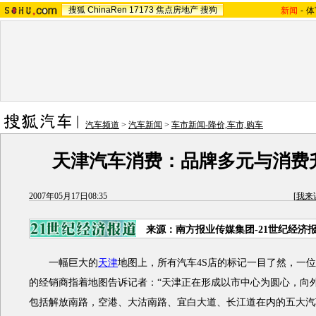
搜狐
ChinaRen
17173
焦点房地产
搜狗
新闻
-
体
汽车频道
>
汽车新闻
>
车市新闻-降价,车市,购车
天津汽车消费：品牌多元与消费
2007年05月17日08:35
[
我来
来源：南方报业传媒集团-21世纪经济
一幅巨大的
天津
地图上，所有汽车4S店的标记一目了然，一
的经销商指着地图告诉记者：“天津正在形成以市中心为圆心，向
包括解放南路，空港、大沽南路、宜白大道、长江道在内的五大汽