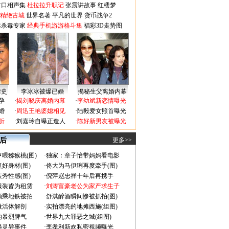
对口相声集
杜拉拉升职记
张震讲故事
红楼梦
-精绝古城
世界名著
平凡的世界
货币战争2
毒杀毒专家
经典手机游游格斗集
福彩3D走势图
情史
李冰冰被爆已婚
揭秘生父离婚内幕
孕
·
揭刘晓庆离婚内幕
·
李幼斌新恋情曝光
婚
·
周迅王艳婆媳相见
·
陆毅爱女照首曝光
折
·
刘嘉玲自曝正造人
·
陈好新男友被曝光
 后
更多>>
喂猕猴桃(图)
·
独家：章子怡带妈妈看电影
好身材(图)
·
佟大为马伊琍再度牵手(图)
秀性感(图)
·
倪萍赵忠祥十年后再携手
服装皆为租赁
·
刘涛富豪老公为家产求生子
颜乘地铁被拍
·
舒淇醉酒瞬间惨被抓拍(图)
做活体解剖
·
实拍漂亮的地摊西施(组图)
的暴烈脾气
·
世界九大罪恶之城(组图)
遇灵异事件
·
李孝利新欢私密视频曝光