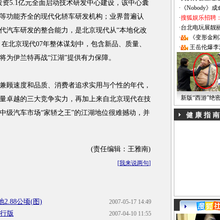
代投资5.1亿元全面启动技术研发中心建设，该中心囊
·
《Nobody》
等功能齐全的现代化轿车研发机构；业界普遍认
·
搜狐娱乐招聘
·
台北电玩展靓丽Sh
代汽车研发的整合能力，是北京现代从“本地化改
·
《变形金刚
，在北京现代07年整体谋划中，包含新品、质量、
·
王岳伦爆李
将为伊兰特再战“江湖”提供有力保障。
顾速度和品质、消费者追求实用与个性的年代，
新版“西游”绝
量卓越的三大竞争实力，再加上来自北京现代在技
中级汽车市场“家轿之王”的江湖地位很难撼动，并
健 康 指 南
(责任编辑：王雅南)
[
我来说两句
]
.88公顷(图)
2007-05-17 14:49
旅行版
2007-04-10 11:55