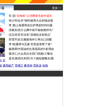
更多>>
·
车 语
|
"后悔权"让消费者无条件退车
·
张少华
|
合并?保时捷用大众的钱还债
·
李 潮
|
上海通用淡出萨博是时间问题
·
沃晓东
|
凭什么腾中就不能收购悍马?
勤
·
沈玉祥
|
车市没有"浪潮也没有拐点"
·
郑雪芹
|
自主频接海外订单出口回暖
·
李 牧
|
通用与五菱 究竟是谁帮了谁?
谍照
·
杨再舜
|
中国油价比美国高的N多理由
船税
·
童济仁
|
大众高尔夫四门轿跑CC曝光
沃
燃
·
是非
|
第四代本田CR-V描绘图曝光/图
马
车
瑞
通用破产
雪佛兰
桑塔纳
雪铁龙
收购