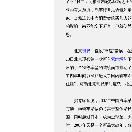
了不到4年；而被业内冠以家轿之王
业内有人预测，汽车行业是否也如家
象。当然这其中有消费者购买能力的
的影响，尚不能妄下断言，但就伊兰
思。
北京
现代
一直以“高速”发展，在业
23日北京现代第一款新车
索纳塔
的下
后的伊兰特等车型的陆续面市推动了
了四年时间就成功进入了国内轿车企
佳话”，可谓北京现代审时度势，抢
据专家预测，2007年中国汽车消
万辆，而轿车增幅仍将高于整体增长
国，同时超过日本，成为全球第二大
时，2007年又是一个新品大战年，