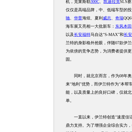
机，克莱斯勒
300C
、
凯迪拉克
SLS
仅仅是高端品牌，中、低端车型的投
驰
、
华普
海炫、夏利
威志
、
奇瑞
QQ
海车展又亮相一大批新车：
东风本田
以及
长安福特
马自达“S-MAX”和
长安
兰特的身影格外抢眼，伴随07款伊兰
为依傍的竞争态势，为消费者提供更
固。
同时，就北京而言，作为08年奥运
来“地利”优势，而伊兰特作为“本帮
能，以及质量上的良好口碑，仅就北
单。
一直以来，伊兰特创造“速度佳话
鼎力支持。为了增强企业综合实力，