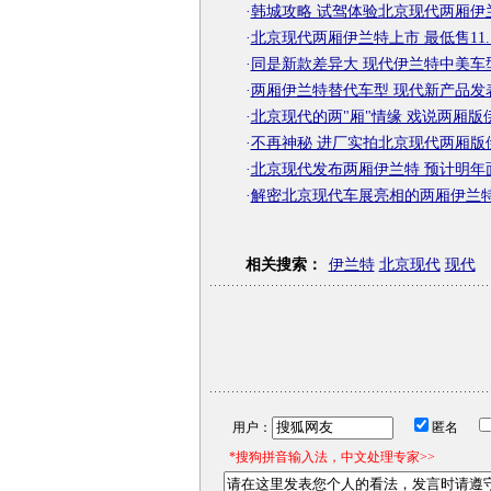
·
韩城攻略 试驾体验北京现代两厢伊
·
北京现代两厢伊兰特上市 最低售11.
·
同是新款差异大 现代伊兰特中美车
·
两厢伊兰特替代车型 现代新产品发
·
北京现代的两"厢"情缘 戏说两厢版
·
不再神秘 进厂实拍北京现代两厢版
·
北京现代发布两厢伊兰特 预计明年
·
解密北京现代车展亮相的两厢伊兰特
相关搜索：
伊兰特
北京现代
现代
用户：
匿名
*搜狗拼音输入法，中文处理专家>>