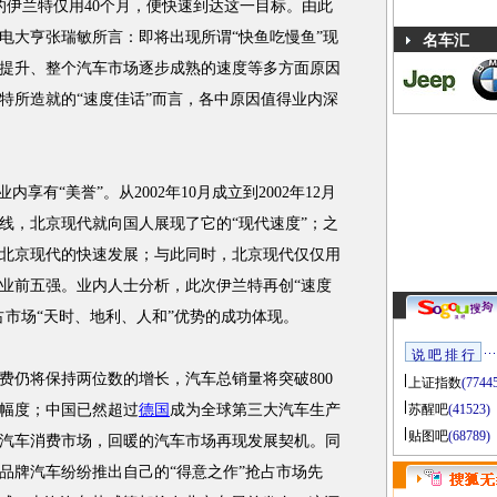
的伊兰特仅用40个月，便快速到达这一目标。由此
电大亨张瑞敏所言：即将出现所谓“快鱼吃慢鱼”现
名车汇
提升、整个汽车市场逐步成熟的速度等多方面原因
特所造就的“速度佳话”而言，各中原因值得业内深
内享有“美誉”。从2002年10月成立到2002年12月
线，北京现代就向国人展现了它的“现代速度”；之
北京现代的快速发展；与此同时，北京现代仅仅用
业前五强。业内人士分析，此次伊兰特再创“速度
占市场“天时、地利、人和”优势的成功体现。
说 吧 排 行
费仍将保持两位数的增长，汽车总销量将突破800
上证指数
(7744
幅度；中国已然超过
德国
成为全球第三大汽车生产
苏醒吧
(41523)
贴图吧
(68789)
汽车消费市场，回暖的汽车市场再现发展契机。同
各品牌汽车纷纷推出自己的“得意之作”抢占市场先