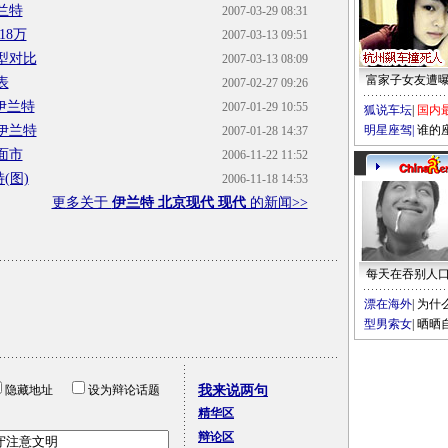
兰特
2007-03-29 08:31
18万
2007-03-13 09:51
型对比
2007-03-13 08:09
富家子女友遭
表
2007-02-27 09:26
伊兰特
2007-01-29 10:55
狐说车坛
|
国内
伊兰特
明星座驾
|
谁的
2007-01-28 14:37
面市
2006-11-22 11:52
(图)
2006-11-18 14:53
更多关于
伊兰特 北京现代 现代
的新闻>>
每天在吞别人
漂在海外
|
为什
型男索女
|
晒晒
隐藏地址
设为辩论话题
我来说两句
精华区
辩论区