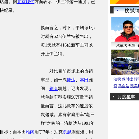
话题。据
北京现代
方面表示：伊兰特这一速度，已
最快纪录。
换而言之，时下，平均每1小
时就有52台伊兰特被售出，
每1天就有416位新车主可以
汽车名博:翟 
开上伊兰特。
帕萨特b6coupe
热点标签：
车
对比目前市场上的热销
汽车下乡
沃尔
油税
保时捷
悍
车型，如一汽
捷达
、
本田
雅
贷
马自达
凯美
阁、
别克
凯越，记者发现，
月度星车
就单款车型实现50万量产销
量而言，这几款车的速度依
次递减。素有家庭用车“老三
样”之称的一汽捷达从1991年
一目标；而本田
雅阁
用了7年；别克
凯越
则更短，用