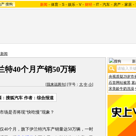
地产
搜狗
新闻
-
体育
-
S
-
娱乐
-
V
-
财经
-
IT
-
汽车
-
房产
-
家居
-
业新闻
新
特40个月产销50万辆
央视质疑29岁市
石首网站被黑
篡
[
我来说两句
] [字号：
大
中
小
]
宋美龄牛奶洗澡
源：搜狐汽车 作者：综合报道
车市场是否将现“快吃慢”现象？
仅40个月，旗下伊兰特汽车产销量达50万辆，一时