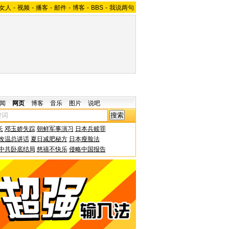
女人
-
视频
-
播客
-
邮件
-
博客
-
BBS
-
我说两句
闻
网页
博客
音乐
图片
说吧
长
邓玉娇失踪
朝鲜军事演习
日本兵赎罪
改温总讲话
夏日减肥秘方
日本瘦脸法
中共卧底结局
慈禧不快乐
侵略中国报告