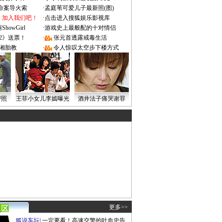
成命案导火索
·
孟庭苇可爱儿子最新照(图)
：加入我们吧！
·
点击进入搜狐娱乐影视库
owGirl
·
游戏史上最般配的十对情侣
2》送票！
·
张元首透露戒毒生活
湘胎教
·
令人惊叹太空步下楼方式
密照
王菲小女儿李嫣曝光
酒井法子痛哭谢罪
更多>>
狐说车坛
|
一定要看！高速交警的吐血忠告