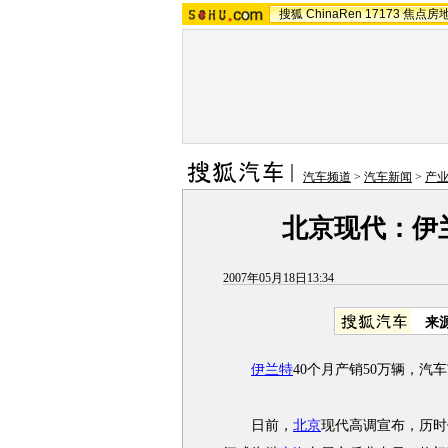
搜狐
ChinaRen
17173
焦点房
汽车频道
>
汽车新闻
>
产
北京现代：伊兰
2007年05月18日13:34
来
伊兰特
40个月产销50万辆，汽
日前，
北京
现代高调宣布，历时