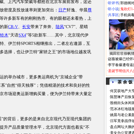
赛威、上汽汽车荣威等都抢在北京车展前发布，这还
·
听评书
|
郭德纲
·
听小说
|
鬼吹灯1
放密度及投放速率则更加突出：
日产
轩逸、华晨
尊
·
共享区
|
手机病
6等许多新车有的刚刚热市、有的眼都还未看热，上
的新
CR-V
、
长安
带来了奔奔、
陆风
“CV7”、星晴
铃木
“天语
SX4
”等5款新车……其中，北京现代伊
特、伊兰特SPORTS相继推出，二者左右逢源，互
多选择，也让伊兰特“家轿之王”的市场地位越发巩
揭田壮壮徐帆
·
赵薇被爆已经怀
·
李宇春爆遭母逼
·
圣诞节明信片八
的举办城市，更多奥运商机为“京城企业”带
茶 余 饭
车系”自然“得天独厚”；凭借精湛的技术和良好的性
·
何炅获地产大亨
京市场迎奥运新增购买量，便为伊兰特带来大量定
·
陈慧琳产后恢复
·
殷桃街头休闲装
·
范冰冰红地毯
·
姚晨与老公素
”的背后，更多的是来自北京现代乃至现代集团的
·
日军竟拿战俘
·
盘点网坛大腕
提升产品质量管理水平，北京现代方面也着实“不
·
美女办公室遭