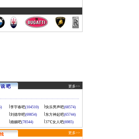
说 吧
更多>>
5)
李宇春吧
(104510)
快乐男声吧
(68574)
刘德华吧
(69854)
东方神起吧
(65744)
婚姻吧
(78544)
37℃女人吧
(6985)
更多>>