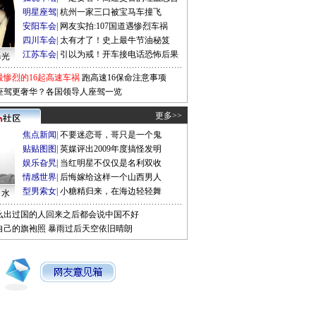
明星座驾
|
杭州一家三口被宝马车撞飞
安阳车会
|
网友实拍:107国道遇惨烈车祸
四川车会
|
太有才了！史上最牛节油秘笈
江苏车会
|
引以为戒！开车接电话恐怖后果
曝光
最惨烈的16起高速车祸
跑高速16保命注意事项
座驾更奢华？各国领导人座驾一览
更多>>
焦点新闻
|
不要迷恋哥，哥只是一个鬼
贴贴图图
|
英媒评出2009年度搞怪发明
娱乐旮旯
|
当红明星不仅仅是名利双收
情感世界
|
后悔嫁给这样一个山西男人
型男索女
|
小糖精归来，在海边轻轻舞
口水
么出过国的人回来之后都会说中国不好
自己的旗袍照
暴雨过后天空依旧晴朗