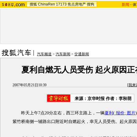
搜狐
ChinaRen
17173
焦点房地产
搜狗
新闻
-
体
汽车频道
>
汽车新闻
>
交通新闻
夏利自燃无人员受伤 起火原因正
2007年05月21日10:39
[
我来
来源：京华时报 作者：李秋萌
昨天上午7点20分左右，西三环主路上，一辆
夏利
(
报价
;
图片
紫竹桥南侧一辅路出口附近时自燃起火，幸无人员受伤。起火原因