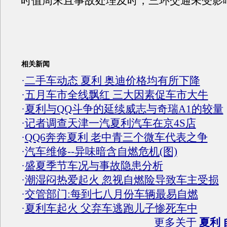
时值周末且事故处理及时，三环交通未受影
相关新闻
·
二手车动态 夏利 奥迪价格均有所下降
·
五月车市全线飘红 三大因素促车市大牛
·
夏利与QQ斗争的延续威志与奇瑞A1的较量
·
记者调查天津一汽夏利汽车在京4S店
·
QQ6奔奔夏利 老中青三个微车代表之争
·
汽车维修--异味暗含自燃危机(图)
·
盛夏季节车况与事故隐患分析
·
潮湿闷热爱起火 忽视自燃险导致车主受损
·
交管部门:每到七八月份车辆最易自燃
·
夏利车起火 父弃车逃跑儿子惨死车中
更多关于
夏利 