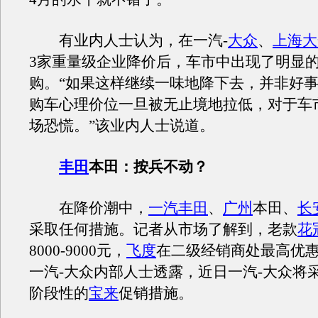
有业内人士认为，在一汽-
大众
、
上海大
3家重量级企业降价后，车市中出现了明显
购。“如果这样继续一味地降下去，并非好
购车心理价位一旦被无止境地拉低，对于车
场恐慌。”该业内人士说道。
丰田
本田：按兵不动？
在降价潮中，
一汽丰田
、
广州
本田、
长
采取任何措施。记者从市场了解到，老款
花
8000-9000元，
飞度
在二级经销商处最高优惠1
一汽-大众内部人士透露，近日一汽-大众将
阶段性的
宝来
促销措施。