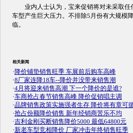
业内人士认为，宝来促销将对未采取任
车型产生巨大压力。不排除5月份有大规模
临。
相关新闻
·
降价铺垫销售旺季 车展前后购车高峰
·
8厂家连降18车--降价并没带来销售潮
·
4月将迎来销售高潮 下一个降价的是谁?
·
车商抢占春节销售高峰 降价促销唱主调
·
品牌销售政策实施强者生存 降价将有章可
·
抢占份额降价销售 新年经销商苦乐不均
·
吉利金刚买断销售降价5000 最低64800元
·
新老车型竞相降价 厂家冲击年终销售旺季