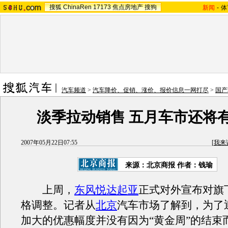
搜狐
ChinaRen
17173
焦点房地产
搜狗
新闻
-
体
汽车频道
>
汽车降价、促销、涨价、报价信息一网打尽
>
国产
淡季拉动销售 五月车市还将
2007年05月22日07:55
[
我来
来源：北京商报 作者：钱瑜
上周，
东风悦达起亚
正式对外宣布对旗
格调整。记者从
北京
汽车市场了解到，为了迎
加大的优惠幅度并没有因为“黄金周”的结束