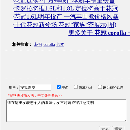
·
花冠连续7个月蝉联日本新车销量榜首
·
卡罗拉将推1.6L和1.8L 定位将高于花冠
·
花冠1.6L明年投产 一汽丰田掀价格风暴
·
十代花冠新登场 花冠“家族”齐展示(图)
更多关于
花冠 corolla
相关搜索：
花冠
corolla
卡罗
用户：
匿名
隐藏地址
设为辩论话题
*搜狗拼音输入法，中文处理专家>>