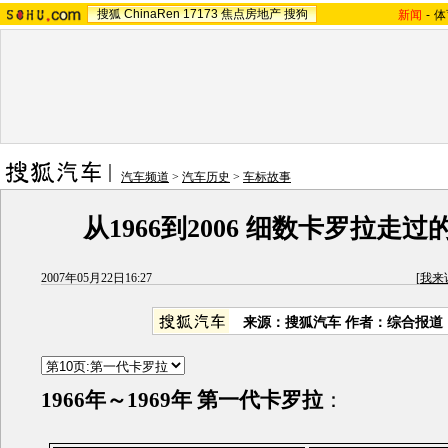
搜狐
ChinaRen
17173
焦点房地产
搜狗
新闻
-
体
汽车频道
>
汽车历史
>
车标故事
从1966到2006 细数卡罗拉走
2007年05月22日16:27
[
我来
来源：搜狐汽车 作者：综合报道
1966年～1969年 第一代卡罗拉
：