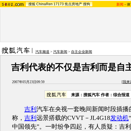
搜狐
ChinaRen
17173
焦点房地产
搜狗
新闻
-
体
汽车频道
>
汽车新闻
>
自主企业新闻
吉利代表的不仅是吉利而是自
2007年05月23日09:59
[
我来
来源：搜狐汽车 作者：综合报道
吉利
汽车在央视一套晚间新闻时段插播
称，
吉利
远景搭载的CVVT－JL4G18
发动机
中国领先”。一时纷争四起，有人质疑：吉