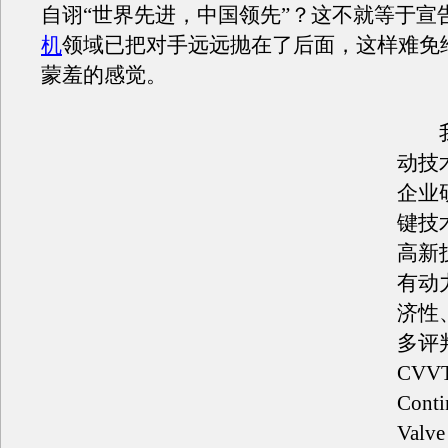
自诩“世界先进，中国领先”？这不就等于宣
机
领域已把对手远远抛在了后面，这样难免
蒙羞的感觉。
我
动技
企业
键技
高新
有动
济性
多评
CV
Conti
Valv