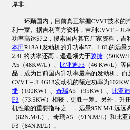
厚非。
环顾国内，目前真正掌握CVVT技术的
利一家。据吉利官方资料，吉利CVVT－JL4
功率高达57.2，搜索国内其它厂家资料，吉
本田
R18A1发动机的升功率57。1.8L的远
2.4L的功率还高，遥遥领先于
骏捷
（50KW/
A5（48KW/L）、
比亚迪F3
（46 KW/L）
品，成为目前国内升功率最高的发动机。而
CVVT－JL4G18发动机的额定功率为102
捷
（100KW）、
奇瑞
A5 （95KW）、
比亚
F3
（73.5KW）相较，更胜一筹。另外，升
机性能的重要指标之一，远景95N.M/L远远
（82N.M/L）、奇瑞A5 （91N.M/L）和比亚
F3（84N.M/L）。