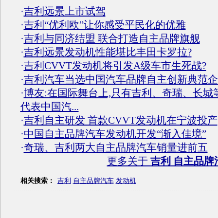
·
吉利远景上市试驾
·
吉利“优利欧”让你感受平民化的优雅
·
吉利与同济结盟 联合打造自主品牌旗舰
·
吉利远景发动机性能堪比丰田卡罗拉?
·
吉利CVVT发动机将引发A级车市生死战?
·
吉利汽车当选中国汽车品牌自主创新典范企
·
博友:在国际舞台上,只有吉利、奇瑞、长城
代表中国汽...
·
吉利自主研发 首款CVVT发动机在宁波投产
·
中国自主品牌汽车发动机开发“渐入佳境”
·
奇瑞、吉利两大自主品牌汽车销量进前五
更多关于
吉利 自主品牌
相关搜索：
吉利
自主品牌汽车
发动机