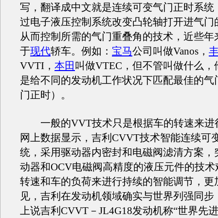
写，翻译成中文就是连续可变气门正时系统
过电子液压控制系统改变凸轮轴打开进气门
从而控制所需的气门重叠角的技术，近些年
于
现代
轿车。例如：
宝马
公司叫做Vanos，
VVTI，
本田
叫做VTEC，但不管叫做什么
是给不同的发动机工作状况下匹配最佳的气
门正时）。
一般的VVT技术只是根据车的转速来进
网上数据显示，吉利CVVT技术智能连续可
统，采用驱动器内密封和电磁阀滤清方案，突
动器和OCV电磁阀高精度的液压元件的技术
转速和车的负荷来进行持续的智能调节，更
见，吉利在发动机领域确实与世界列强同步
上说吉利CVVT－JL4G18发动机称“世界先