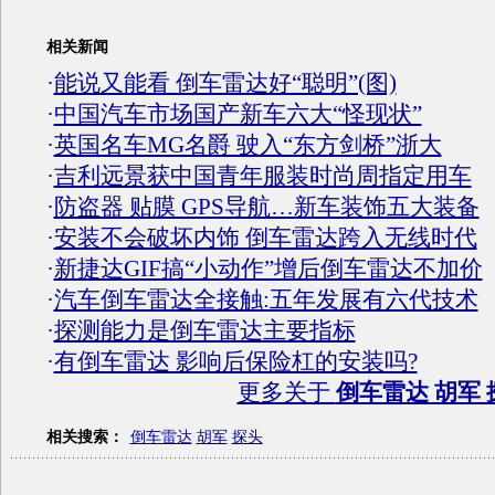
相关新闻
·
能说又能看 倒车雷达好“聪明”(图)
·
中国汽车市场国产新车六大“怪现状”
·
英国名车MG名爵 驶入“东方剑桥”浙大
·
吉利远景获中国青年服装时尚周指定用车
·
防盗器 贴膜 GPS导航…新车装饰五大装备
·
安装不会破坏内饰 倒车雷达跨入无线时代
·
新捷达GIF搞“小动作”增后倒车雷达不加价
·
汽车倒车雷达全接触:五年发展有六代技术
·
探测能力是倒车雷达主要指标
·
有倒车雷达 影响后保险杠的安装吗?
更多关于
倒车雷达 胡军 
相关搜索：
倒车雷达
胡军
探头