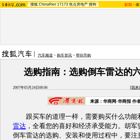
搜狐
ChinaRen
17173
焦点房地产
搜狗
新闻
-
体
汽车频道
>
购车资讯
>
帮你导购
选购指南：选购倒车雷达的
2007年05月24日08:06
[
我来
来源：华商网-华商报 作
跟买车的道理一样，需要购买什么功能
雷达
，全看您的喜好和经济承受能力。胡军
倒车雷达的选购、安装和使用过程中，要注