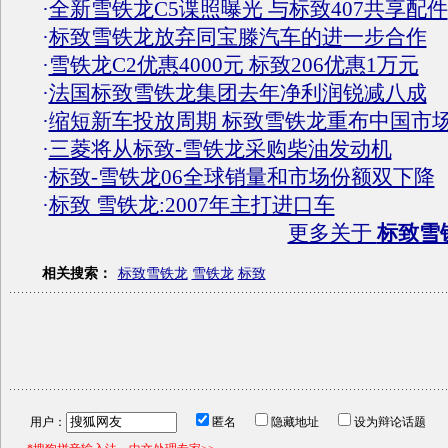
·
全新雪铁龙C5谍照曝光 与标致407共享配件
·
标致雪铁龙放弃同宝滕汽车的进一步合作
·
雪铁龙C2优惠4000元 标致206优惠1万元
·
法国标致雪铁龙集团去年净利润锐减八成
·
缩短新车投放周期 标致雪铁龙重布中国市
·
三菱将从标致-雪铁龙采购柴油发动机
·
标致-雪铁龙06全球销量和市场份额双下降
·
标致 雪铁龙:2007年主打进口车
更多关于
标致雪
相关搜索：
标致雪铁龙
雪铁龙
标致
用户：
匿名
隐藏地址
设为辩论话题