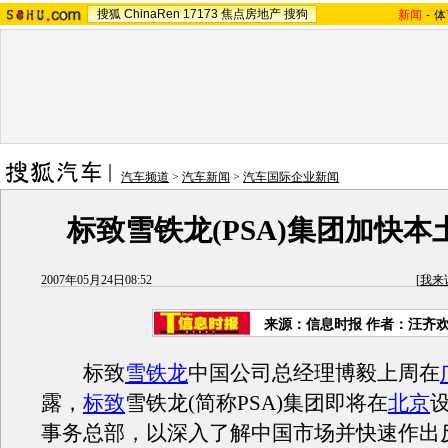
搜狐
ChinaRen
17173
焦点房地产
搜狗
新闻
-
体
汽车频道
>
汽车新闻
>
汽车国际企业新闻
标致雪铁龙(PSA)集团加快本
2007年05月24日08:52
[
我来
来源：信息时报 作者：汪齐
标致
雪铁龙
中国公司总经理博毅上周在
露，
标致
雪铁龙(简称PSA)集团即将在
北京
事务总部，以深入了解中国市场并快速作出