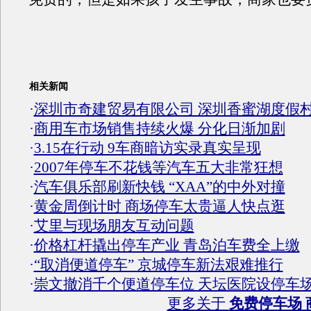
相关新闻
·
深圳市奇建贸易有限公司 深圳香蜜湖度假
·
商用车市场销售持续火爆 分化日渐加剧
·
3.15在行动 9车商暗访实录真实呈现
·
2007年停车不花钱等汽车五大非常狂想
·
汽车俱乐部刷新快钱 “XAA”的中外对撞
·
黄金周倒计时 商场停车太贵逼人快点逛
·
艾里与现场朋友互动问题
·
价格杠杆撬出停车产业 青岛泊车费全上缴
·
“取消便道停车” 京城停车新法艰难推行
·
崇文撤消千个便道停车位 天坛医院设停车
更多关于
免费停车场 