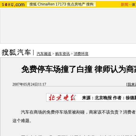
搜狐
ChinaRen
17173
焦点房地产
搜狗
新闻
-
体
汽车频道
>
购车资讯
>
消费环境
免费停车场撞了白撞 律师认为商
2007年05月24日11:17
[
我来
来源：北京晚报 作者：徐德
汽车在商场的免费停车场里被剐碰，商家该不该负责？消费者
这个难题。