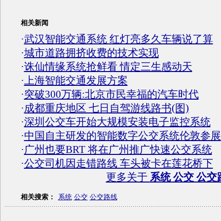
相关新闻
·
武汉智能交通系统 红灯亮多久车辆说了算
·
城市道路拥挤收费的技术实现
·
诛仙情缘系统抢鲜看 情定三生感动天
·
上海智能交通发展方案
·
突破300万辆:北京市民幸福的汽车时代
·
成都重庆地区 七日自驾游线路书(图)
·
深圳公交车开始大规模安装电子监控系统
·
中国自主研发的智能数字公交系统伦敦参展
·
广州也要BRT 将在广州推广快速公交系统
·
公交司机因走错路线 车头被卡在莲花桥下
更多关于
系统 公交 公交
相关搜索：
系统
公交
公交路线