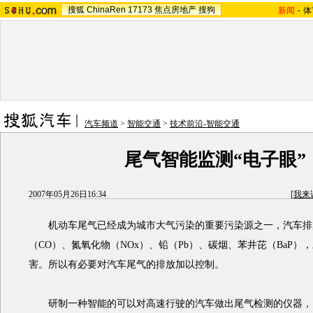
搜狐
ChinaRen
17173
焦点房地产
搜狗
新闻
-
体
汽车频道
>
智能交通
>
技术前沿-智能交通
尾气智能监测“电子眼”
2007年05月26日16:34
[
我来
机动车尾气已经成为城市大气污染的重要污染源之一，汽车排
（CO）、氮氧化物（NOx）、铅（Pb）、碳烟、苯井芘（BaP）
害。所以有必要对汽车尾气的排放加以控制。
研制一种智能的可以对高速行驶的汽车做出尾气检测的仪器，