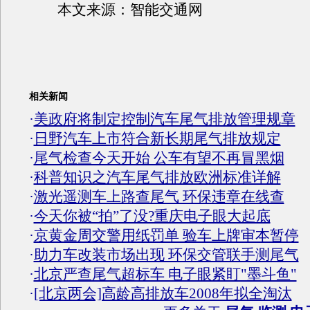
本文来源：智能交通网
相关新闻
·
美政府将制定控制汽车尾气排放管理规章
·
日野汽车上市符合新长期尾气排放规定
·
尾气检查今天开始 公车有望不再冒黑烟
·
科普知识之汽车尾气排放欧洲标准详解
·
激光遥测车上路查尾气 环保违章在线查
·
今天你被“拍”了没?重庆电子眼大起底
·
京黄金周交警用纸罚单 验车上牌审本暂停
·
助力车改装市场出现 环保交管联手测尾气
·
北京严查尾气超标车 电子眼紧盯"墨斗鱼"
·
[北京两会]高龄高排放车2008年拟全淘汰