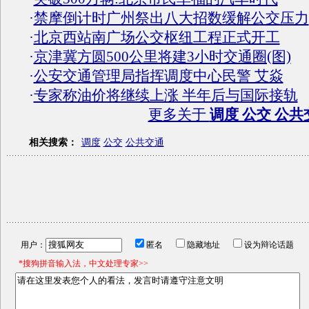
·
禁摩倒计时广州祭出八大招数缓解公交压力
·
北京西站南广场公交枢纽工程正式开工
·
京津冀方圆500公里将建3小时交通圈(图)
·
公安交通管理局指挥调度中心民警 艾焱
·
专家称油价将继续上涨 半年后与国际接轨
更多关于
调度 公交 公共
相关搜索：
调度
公交
公共交通
用户：
匿名
隐藏地址
设为辩论话题
*搜狗拼音输入法，中文处理专家>>