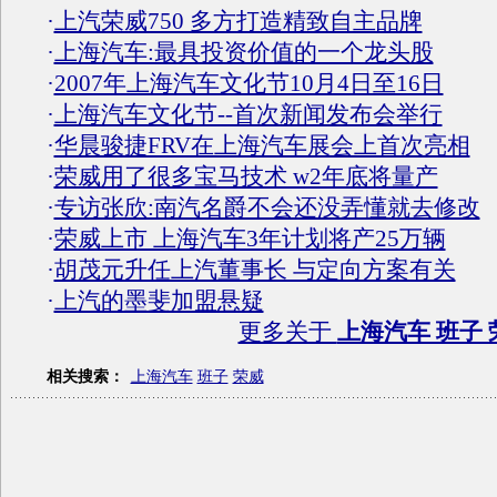
·
上汽荣威750 多方打造精致自主品牌
·
上海汽车:最具投资价值的一个龙头股
·
2007年上海汽车文化节10月4日至16日
·
上海汽车文化节--首次新闻发布会举行
·
华晨骏捷FRV在上海汽车展会上首次亮相
·
荣威用了很多宝马技术 w2年底将量产
·
专访张欣:南汽名爵不会还没弄懂就去修改
·
荣威上市 上海汽车3年计划将产25万辆
·
胡茂元升任上汽董事长 与定向方案有关
·
上汽的墨斐加盟悬疑
更多关于
上海汽车 班子 
相关搜索：
上海汽车
班子
荣威