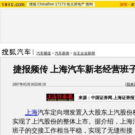
搜狐
ChinaRen
17173
焦点房地产
搜狗
新闻
-
体
汽车频道
>
汽车新闻
>
自主企业新闻
捷报频传 上海汽车新老经营班
2007年05月30日08:18
[
我来
来源：中国证券网.上海证券报
上海
汽车定向增发置入大股东上汽股份
实现了上汽股份的整体上市。据介绍，上海
班子的交接工作相当平稳，实现了无缝衔接