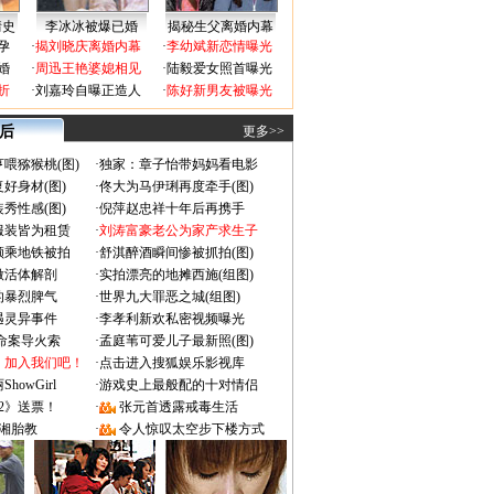
情史
李冰冰被爆已婚
揭秘生父离婚内幕
孕
·
揭刘晓庆离婚内幕
·
李幼斌新恋情曝光
婚
·
周迅王艳婆媳相见
·
陆毅爱女照首曝光
折
·
刘嘉玲自曝正造人
·
陈好新男友被曝光
 后
更多>>
喂猕猴桃(图)
·
独家：章子怡带妈妈看电影
好身材(图)
·
佟大为马伊琍再度牵手(图)
秀性感(图)
·
倪萍赵忠祥十年后再携手
服装皆为租赁
·
刘涛富豪老公为家产求生子
颜乘地铁被拍
·
舒淇醉酒瞬间惨被抓拍(图)
做活体解剖
·
实拍漂亮的地摊西施(组图)
的暴烈脾气
·
世界九大罪恶之城(组图)
遇灵异事件
·
李孝利新欢私密视频曝光
成命案导火索
·
孟庭苇可爱儿子最新照(图)
：加入我们吧！
·
点击进入搜狐娱乐影视库
owGirl
·
游戏史上最般配的十对情侣
2》送票！
·
张元首透露戒毒生活
湘胎教
·
令人惊叹太空步下楼方式