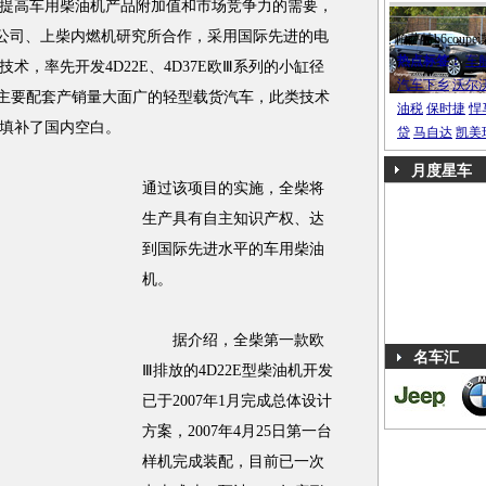
高车用柴油机产品附加值和市场竞争力的需要，
SCH公司、上柴内燃机研究所合作，采用国际先进的电
帕萨特b6coupe
热点标签：
车
，率先开发4D22E、4D37E欧Ⅲ系列的小缸径
汽车下乡
沃尔
机，主要配套产销量大面广的轻型载货汽车，此类技术
油税
保时捷
悍
填补了国内空白。
贷
马自达
凯美
月度星车
通过该项目的实施，全柴将
生产具有自主知识产权、达
到国际先进水平的车用柴油
机。
据介绍，全柴第一款欧
名车汇
Ⅲ排放的4D22E型柴油机开发
已于2007年1月完成总体设计
方案，2007年4月25日第一台
样机完成装配，目前已一次