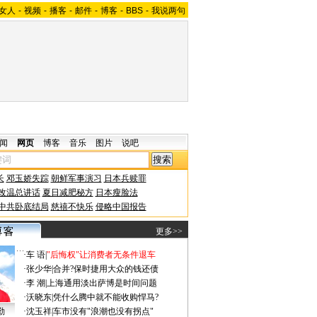
女人
-
视频
-
播客
-
邮件
-
博客
-
BBS
-
我说两句
闻
网页
博客
音乐
图片
说吧
长
邓玉娇失踪
朝鲜军事演习
日本兵赎罪
改温总讲话
夏日减肥秘方
日本瘦脸法
中共卧底结局
慈禧不快乐
侵略中国报告
更多>>
·
车 语
|
"后悔权"让消费者无条件退车
·
张少华
|
合并?保时捷用大众的钱还债
·
李 潮
|
上海通用淡出萨博是时间问题
·
沃晓东
|
凭什么腾中就不能收购悍马?
勤
·
沈玉祥
|
车市没有"浪潮也没有拐点"