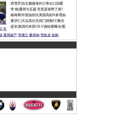
·
郑雪芹
|
自主频接海外订单出口回暖
·
李 牧
|
通用与五菱 究竟是谁帮了谁?
谍照
·
杨再舜
|
中国油价比美国高的N多理由
船税
·
童济仁
|
大众高尔夫四门轿跑CC曝光
沃
燃
·
是非
|
第四代本田CR-V描绘图曝光/图
马
车
瑞
通用破产
雪佛兰
桑塔纳
雪铁龙
收购