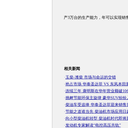
产3万台的生产能力，年可以实现销
相关新闻
·
玉柴-潍柴 市场与命运的交错
·
抢占市场 华泰圣达菲 VS 东风本田新
·
连续三年 康明斯在华年营业额破10
·
挑衅节能环保主旋律 豪华SUV纷纷
·
柴油车受追捧 华泰圣达菲迎来销售
·
节能之道谁当先 柴油机市场应用日
·
向小型柴油机转型 柴油机时代即将
·
发动机专家解读“电控高压共轨”