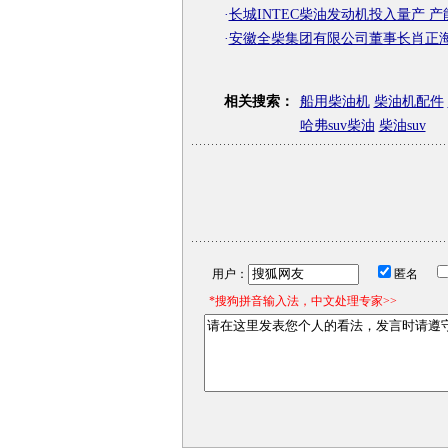
·
长城INTEC柴油发动机投入量产 产
·
安徽全柴集团有限公司董事长肖正
相关搜索：
船用柴油机
柴油机配件
哈弗suv柴油
柴油suv
用户：
匿名
*搜狗拼音输入法，中文处理专家>>