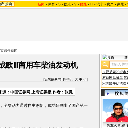
地产
搜狗
新闻
-
体育
-
S
-
娱乐
-
V
-
财经
-
IT
-
汽车
-
房产
-
家居
-
车零部件新闻
新
成欧Ⅲ商用车柴油发动机
央视质疑29岁市
石首网站被黑
篡
[
我来说两句
] [字号：
大
中
小
]
宋美龄牛奶洗澡
来源：中国证券网.上海证券报 作者：张侃
全柴动力通过自主创新，成功研制出了国产第一
汽车名博:翟 