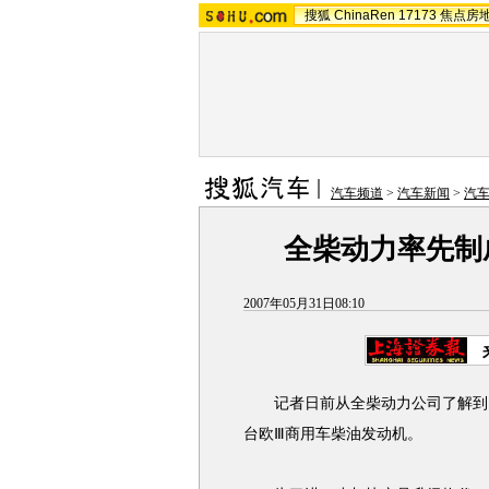
搜狐
ChinaRen
17173
焦点房
汽车频道
>
汽车新闻
>
汽
全柴动力率先制
2007年05月31日08:10
记者日前从全柴动力公司了解到，
台欧Ⅲ商用车柴油发动机。