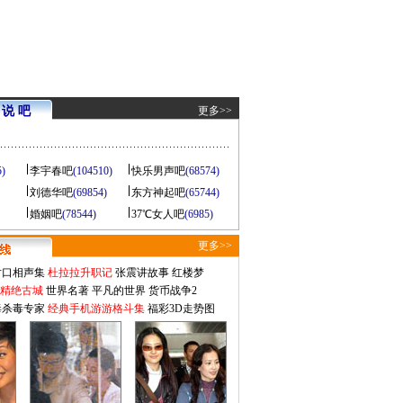
说 吧
更多>>
5)
李宇春吧
(104510)
快乐男声吧
(68574)
刘德华吧
(69854)
东方神起吧
(65744)
婚姻吧
(78544)
37℃女人吧
(6985)
更多>>
对口相声集
杜拉拉升职记
张震讲故事
红楼梦
-精绝古城
世界名著
平凡的世界
货币战争2
毒杀毒专家
经典手机游游格斗集
福彩3D走势图