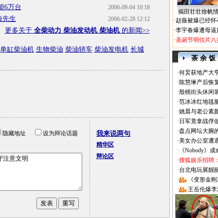
能6万台
2006-09-04 10:18
揭田壮壮徐帆
海先生
2006-02-28 12:12
·
赵薇被爆已经怀
更多关于
全柴动力 柴油发动机 柴油机
的新闻>>
·
李宇春爆遭母逼
·
圣诞节明信片八
单缸柴油机
生物柴油
柴油轿车
柴油发电机
长城
茶 余 饭
·
何炅获地产大亨
·
陈慧琳产后恢复
·
殷桃街头休闲装
·
范冰冰红地毯
·
姚晨与老公素
·
日军竟拿战俘
·
盘点网坛大腕
隐藏地址
设为辩论话题
我来说两句
·
美女办公室遭
精华区
·
《Nobody》
辩论区
·
搜狐娱乐招聘
·
台北电玩展靓丽Sh
·
《变形金刚
·
王岳伦爆李