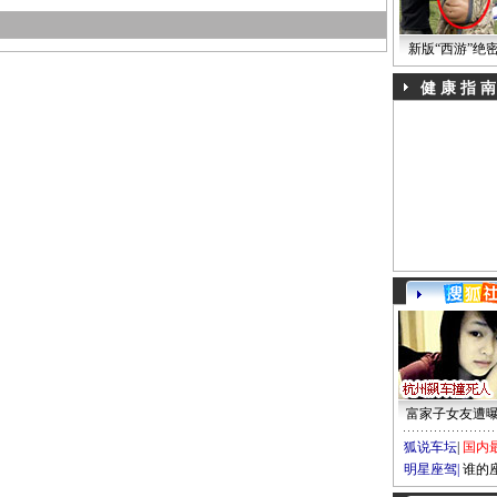
新版“西游”绝
健 康 指 南
富家子女友遭
狐说车坛
|
国内
明星座驾
|
谁的