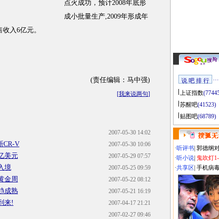
点火成功，预计2008年底形
成小批量生产,2009年形成年
售收入6亿元。
(责任编辑：马中强)
说 吧 排 行
上证指数
(7744
[
我来说两句
]
苏醒吧
(41523)
贴图吧
(68789)
2007-05-30 14:02
CR-V
2007-05-30 10:06
·
听评书
|
郭德纲
亿美元
2007-05-29 07:57
·
听小说
|
鬼吹灯1
入境
2007-05-25 09:59
·
共享区
|
手机病
黄金周
2007-05-22 08:12
趋成熟
2007-05-21 16:19
到来!
2007-04-17 21:21
2007-02-27 09:46