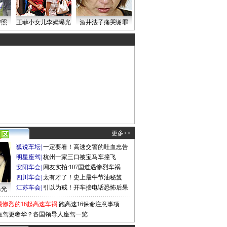
密照
王菲小女儿李嫣曝光
酒井法子痛哭谢罪
更多>>
狐说车坛
|
一定要看！高速交警的吐血忠告
明星座驾
|
杭州一家三口被宝马车撞飞
安阳车会
|
网友实拍:107国道遇惨烈车祸
四川车会
|
太有才了！史上最牛节油秘笈
江苏车会
|
引以为戒！开车接电话恐怖后果
曝光
最惨烈的16起高速车祸
跑高速16保命注意事项
座驾更奢华？各国领导人座驾一览