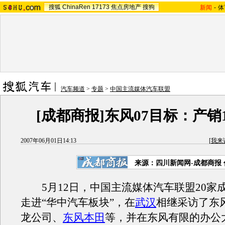
搜狐
ChinaRen
17173
焦点房地产
搜狗
新闻
-
体
汽车频道
>
专题
>
中国主流媒体汽车联盟
[成都商报]东风07目标：产销
2007年06月01日14:13
[
我来
来源：四川新闻网-成都商报
5月12日，中国主流媒体汽车联盟20家
走进“华中汽车板块”，在
武汉
相继采访了东
龙公司、
东风本田
等，并在东风有限的办公