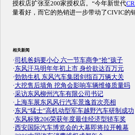
授权店扩张至200家授权店。“今年新世代
CR
量看好，而它的热销进一步带动了CIVIC的
相关新闻
·
司机爸妈要小心 六一节车商争“抢”孩子
·
东风汗马明年年初上市 身价欲达百万元
·
勃勃生机 东风汽车集团剑指百万辆大关
·
大挖售后墙角 挖角会影响车辆维修质量吗
·
采访东风柳州汽车有限公司书记
·
上海车展东风风行汽车景逸首次亮相
·
东风“猛士”高机动型军车越野汽车研制成功
·
东风标致206荣获年度最佳经济型轿车奖
·
西安国际汽车博览会的大幕即将拉开帷幕