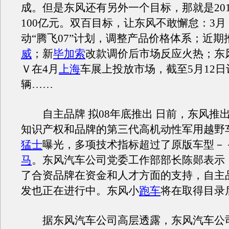
成。但是东风还有另外一个目标，那就是20
100亿元。双百目标，让东风不敢懈怠：3月
动“腾飞07”计划，调整产品价格体系；近期
威
；新
毕加索
改款调价后市场反应火热；东
Ｖ在4月
上海
车展上投放市场，截至5月12日订
辆……
自主品牌 拟08年底推出 日前，东风推
知识产权和品牌的第三代高机动性军用越野
猛士
曝光，多项技术指标超过了原版车型－
马
。东风汽车公司党委工作部部长陈郧表示
了合资品牌在资金和人才方面的支持，自主
发也正在进行中。东风小
跑车
将在取得目录
据东风汽车公司高层透露，东风汽车公