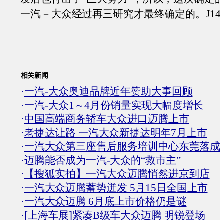
一汽－大众经过再三研究才最终确定的。J14
相关新闻
·
一汽-大众奥迪品牌近年赞助大事回顾
·
一汽-大众1～4月份销量实现大幅度增长
·
中国高端商务轿车大众进口迈腾上市
·
老捷达让路 一汽大众新捷达明年7月上市
·
一汽大众第三座售后服务培训中心东莞落成
·
迈腾能否成为一汽-大众的“救市主”
·
【搜狐实拍】一汽大众迈腾悄然进京到店
·
一汽大众迈腾蓄势迸发 5月15日全国上市
·
一汽大众迈腾 6月底上市价格仍是谜
·
[上海车展]紧凑B级车大众迈腾 明锐登场