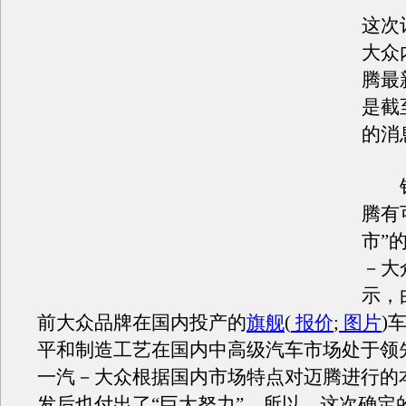
这次
大众
腾最
是截
的消
针
腾有
市”
－大
示，
前大众品牌在国内投产的
旗舰
(
报价
;
图片
)
平和制造工艺在国内中高级汽车市场处于领
一汽－大众根据国内市场特点对迈腾进行的
发后也付出了“巨大努力”，所以，这次确定