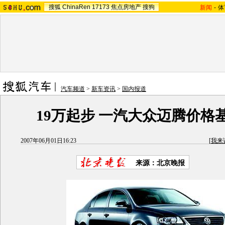
搜狐
ChinaRen
17173
焦点房地产
搜狗
新闻
-
体
汽车频道
>
新车资讯
>
国内报道
19万起步 一汽大众迈腾价格
2007年06月01日16:23
[
我来
来源：北京晚报