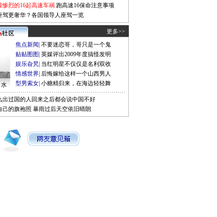
最惨烈的16起高速车祸
跑高速16保命注意事项
座驾更奢华？各国领导人座驾一览
更多>>
焦点新闻
|
不要迷恋哥，哥只是一个鬼
贴贴图图
|
英媒评出2009年度搞怪发明
娱乐旮旯
|
当红明星不仅仅是名利双收
情感世界
|
后悔嫁给这样一个山西男人
型男索女
|
小糖精归来，在海边轻轻舞
口水
么出过国的人回来之后都会说中国不好
自己的旗袍照
暴雨过后天空依旧晴朗