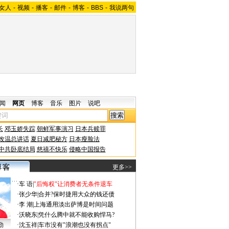
女人
-
视频
-
播客
-
邮件
-
博客
-
BBS
-
我说两句
闻
网页
博客
音乐
图片
说吧
长
邓玉娇失踪
朝鲜军事演习
日本兵赎罪
改温总讲话
夏日减肥秘方
日本瘦脸法
中共卧底结局
慈禧不快乐
侵略中国报告
更多>>
·
车 语
|
"后悔权"让消费者无条件退车
·
张少华
|
合并?保时捷用大众的钱还债
·
李 潮
|
上海通用淡出萨博是时间问题
·
沃晓东
|
凭什么腾中就不能收购悍马?
勤
·
沈玉祥
|
车市没有"浪潮也没有拐点"