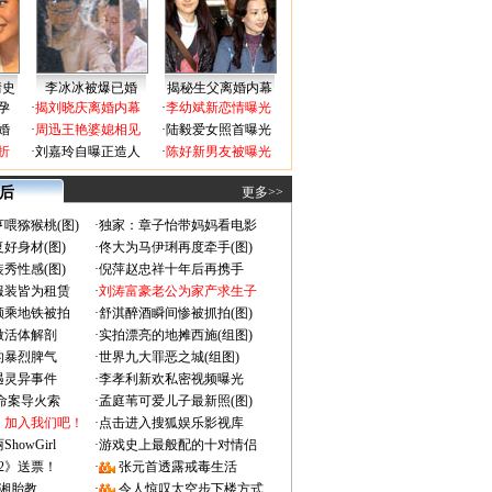
情史
李冰冰被爆已婚
揭秘生父离婚内幕
孕
·
揭刘晓庆离婚内幕
·
李幼斌新恋情曝光
婚
·
周迅王艳婆媳相见
·
陆毅爱女照首曝光
折
·
刘嘉玲自曝正造人
·
陈好新男友被曝光
 后
更多>>
喂猕猴桃(图)
·
独家：章子怡带妈妈看电影
好身材(图)
·
佟大为马伊琍再度牵手(图)
秀性感(图)
·
倪萍赵忠祥十年后再携手
服装皆为租赁
·
刘涛富豪老公为家产求生子
颜乘地铁被拍
·
舒淇醉酒瞬间惨被抓拍(图)
做活体解剖
·
实拍漂亮的地摊西施(组图)
的暴烈脾气
·
世界九大罪恶之城(组图)
遇灵异事件
·
李孝利新欢私密视频曝光
成命案导火索
·
孟庭苇可爱儿子最新照(图)
：加入我们吧！
·
点击进入搜狐娱乐影视库
owGirl
·
游戏史上最般配的十对情侣
2》送票！
·
张元首透露戒毒生活
湘胎教
·
令人惊叹太空步下楼方式