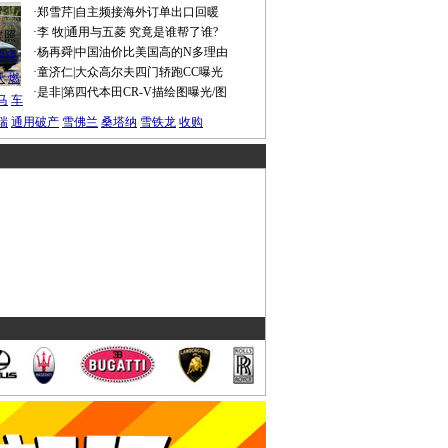
·
郑雪芹
|
自主频接海外订单出口回暖
·
李 牧
|
通用与五菱 究竟是谁帮了谁?
谍照
·
杨再舜
|
中国油价比美国高的N多理由
船税
·
童济仁
|
大众高尔夫四门轿跑CC曝光
沃
燃
·
是非
|
第四代本田CR-V描绘图曝光/图
马
车
瑞
通用破产
雪佛兰
桑塔纳
雪铁龙
收购