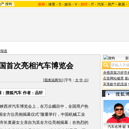
地产
搜狗
新闻
-
体育
-
S
-
娱乐
-
V
-
财经
-
IT
-
汽车
-
房产
-
家居
-
内报道
新
a中国首次亮相汽车博览会
央视质疑29岁市
石首网站被黑
篡
[
我来说两句
] [字号：
大
中
小
]
宋美龄牛奶洗澡
源：搜狐汽车 作者：品轩
峡西岸汽车博览会上，在万众瞩目中，全国用户热
a中国全方位亮相揭幕仪式”隆重举行，中国机械工业
市长黄菱女士亲自为其全方位亮相揭幕；在热烈的
汽车名博:翟 