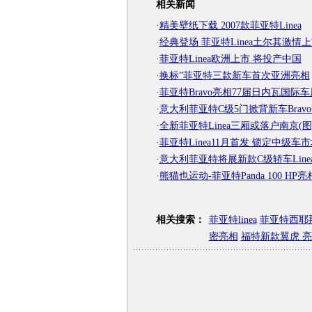
相关新闻
·
精美壁纸下载 2007款菲亚特Linea
·
经典登场 菲亚特Linea土尔其激情
·
菲亚特Linea欧洲上市 将投产中国
·
换标”菲亚特三款新车首次亚洲亮相
·
菲亚特Bravo亮相77届日内瓦国际车
·
意大利菲亚特C级5门掀背新车Brav
·
全新菲亚特Linea三厢或落户南京(图
·
菲亚特Linea11月首发 锁定中级车
·
意大利菲亚特将展新款C级轿车Linea
·
熊猫也运动-菲亚特Panda 100 HP亮
相关搜索：
菲亚特linea
菲亚特西耶
密亮相
福特新款翼虎 