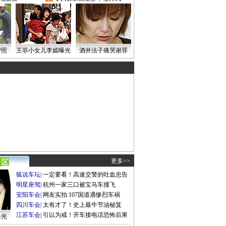
密照
王菲小女儿李嫣曝光
酒井法子痛哭谢罪
更多>>
狐说车坛
|
一定要看！高速交警的吐血忠告
明星座驾
|
杭州一家三口被宝马车撞飞
安阳车会
|
网友实拍:107国道遇惨烈车祸
四川车会
|
太有才了！史上最牛节油秘笈
江苏车会
|
引以为戒！开车接电话恐怖后果
曝光