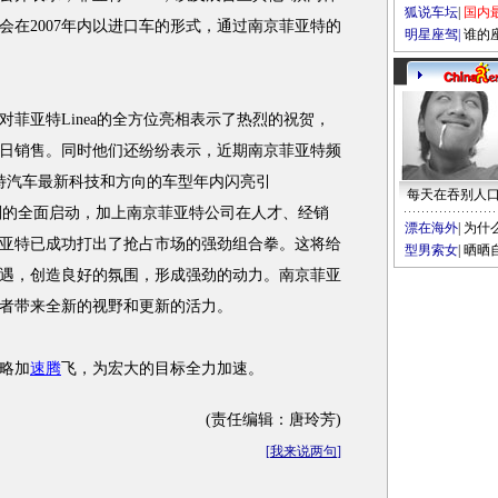
狐说车坛
|
国内
unto都会在2007年内以进口车的形式，通过南京菲亚特的
明星座驾
|
谁的
亚特Linea的全方位亮相表示了热烈的祝贺，
日销售。同时他们还纷纷表示，近期南京菲亚特频
特汽车最新科技和方向的车型年内闪亮引
每天在吞别人
销计划的全面启动，加上南京菲亚特公司在人才、经销
漂在海外
|
为什
亚特已成功打出了抢占市场的强劲组合拳。这将给
型男索女
|
晒晒
遇，创造良好的氛围，形成强劲的动力。南京菲亚
者带来全新的视野和更新的活力。
略加
速腾
飞，为宏大的目标全力加速。
(责任编辑：唐玲芳)
[
我来说两句
]