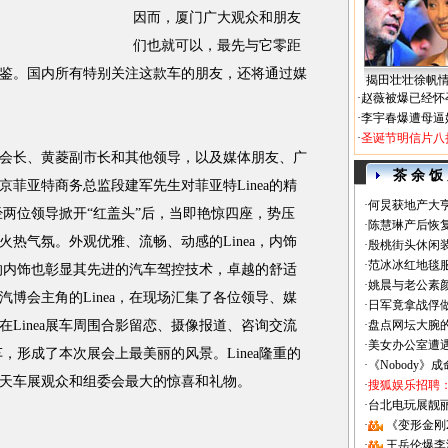
因而，厦门广大观众和朋友
们也就可以，最先与它零距
鉴。国内所有特别关注这款车的朋友，还将通过媒
揭田壮壮徐帆
·
赵薇被爆已经怀
·
李宇春爆遭母逼
·
圣诞节明信片八
长、黄菱副市长和其他领导，以及媒体朋友、广
茶 余 饭
菲亚特商务总监段建军先生对菲亚特Linea的精
·
何炅获地产大亨
，经两位领导掀开“红盖头”后，当即艳惊四座，势压
·
陈慧琳产后恢复
热气氛。外观优雅、流畅、动感的Linea，内饰
·
殷桃街头休闲装
·
范冰冰红地毯
艳的内饰也彰显其先进的汽车驾控技术，卓越的舒适
·
姚晨与老公素
博会主角的Linea，在现场汇集了各位领导、媒
·
日军竟拿战俘
Linea展车周围合影留恋、摄像报道、咨询交流
·
盘点网坛大腕
·
美女办公室遭
车，形成了本次展会上最美丽的风景。Linea隆重的
·
《Nobody》
天车展观众和组委会最大的惊喜和礼物。
·
搜狐娱乐招聘
·
台北电玩展靓丽Sh
·
《变形金刚
·
王岳伦爆李