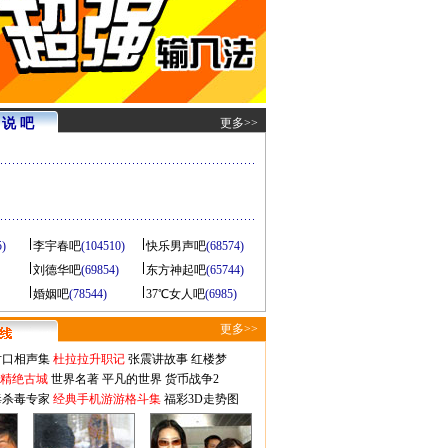
说 吧
更多>>
5)
李宇春吧
(104510)
快乐男声吧
(68574)
刘德华吧
(69854)
东方神起吧
(65744)
婚姻吧
(78544)
37℃女人吧
(6985)
更多>>
对口相声集
杜拉拉升职记
张震讲故事
红楼梦
-精绝古城
世界名著
平凡的世界
货币战争2
毒杀毒专家
经典手机游游格斗集
福彩3D走势图