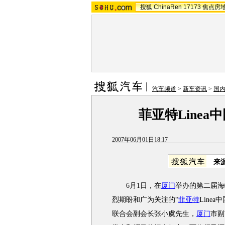
搜狐
ChinaRen
17173
焦点房
汽车频道
>
新车资讯
>
国
菲亚特Line
2007年06月01日18:17
来
6月1日，在
厦门
举办的第二届海
烈期盼和广为关注的“
菲亚特
Line
联合会副会长张小虞先生，
厦门
市副