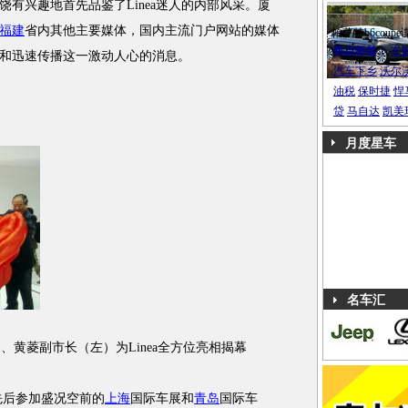
有兴趣地首先品鉴了Linea迷人的内部风采。厦
福建
省内其他主要媒体，国内主流门户网站的媒体
帕萨特b6coupe
热点标签：
车
和迅速传播这一激动人心的消息。
汽车下乡
沃尔
油税
保时捷
悍
贷
马自达
凯美
月度星车
名车汇
黄菱副市长（左）为Linea全方位亮相揭幕
a曾先后参加盛况空前的
上海
国际车展和
青岛
国际车