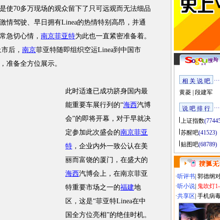
是使70多万现场的观众留下了只可远观而无法细品
情驾驶、早日拥有Linea的热情特别高昂，并通
常急切心情，
南京菲亚特
为此也一直紧密准备着。
上市后，
南京
菲亚特随即组织空运Linea到中国市
，准备全方位展示。
相 关 说 吧
此时适逢已成功跻身国内最
黄菱
|
段建军
能重要车展行列的“
海西
汽博
说 吧 排 行
会”的即将开幕，对于早就决
上证指数
(7744
定参加此次盛会的
南京菲亚
苏醒吧
(41523)
贴图吧
(68789)
特
，企业内外一致公认在美
丽而富饶的厦门，在盛大的
海西
汽博会上，在南京菲亚
·
听评书
|
郭德纲
·
听小说
|
鬼吹灯1
特重要市场之一的
福建
地
·
共享区
|
手机病
区，这是“菲亚特Linea在中
国全方位亮相”的绝佳时机。