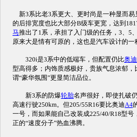
新3系比老3系更大、更时尚是一种显而易
的后排宽度也比大部分B级车更宽，达到181
马
推出了1系，承担了入门级的任务，3、5
原来大是情有可原的，这也是汽车设计的一
320i是3系中的低端车，但配置仍比
奥迪
型高得多；内饰质感极好，贵族气息浓郁，
谓“豪华氛围”更显简洁品位。
新3系的防爆
轮胎
名声很好，即使扎破仍可
高速行驶250km。但205/55R16要比奥迪
A4
的
一号，而如果能自己改装成225/40/R18型
正的“速度分子”热血沸腾。