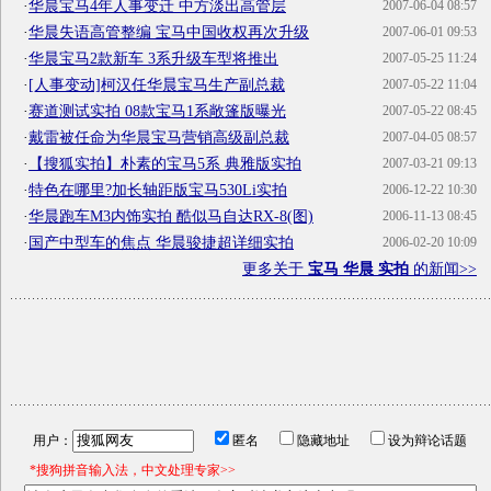
·
华晨宝马4年人事变迁 中方淡出高管层
2007-06-04 08:57
·
华晨失语高管整编 宝马中国收权再次升级
2007-06-01 09:53
·
华晨宝马2款新车 3系升级车型将推出
2007-05-25 11:24
·
[人事变动]柯汉任华晨宝马生产副总裁
2007-05-22 11:04
·
赛道测试实拍 08款宝马1系敞篷版曝光
2007-05-22 08:45
·
戴雷被任命为华晨宝马营销高级副总裁
2007-04-05 08:57
·
【搜狐实拍】朴素的宝马5系 典雅版实拍
2007-03-21 09:13
·
特色在哪里?加长轴距版宝马530Li实拍
2006-12-22 10:30
·
华晨跑车M3内饰实拍 酷似马自达RX-8(图)
2006-11-13 08:45
·
国产中型车的焦点 华晨骏捷超详细实拍
2006-02-20 10:09
更多关于
宝马 华晨 实拍
的新闻>>
用户：
匿名
隐藏地址
设为辩论话题
*搜狗拼音输入法，中文处理专家>>