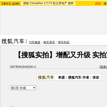
搜狐
ChinaRen
17173
焦点房地产
搜狗
新闻
-
体
汽车频道
>
购车资讯
>
新车到店
【搜狐实拍】增配又升级 实拍宝
2007年06月04日09:11
[
我来
来源：搜狐汽车 作者：张谅