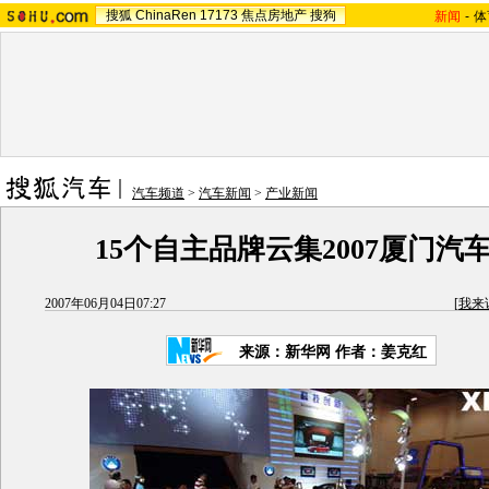
搜狐
ChinaRen
17173
焦点房地产
搜狗
新闻
-
体
汽车频道
>
汽车新闻
>
产业新闻
15个自主品牌云集2007厦门汽
2007年06月04日07:27
[
我来
来源：新华网 作者：姜克红