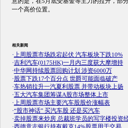
意的是，在5月底受基金等主力的拉升，部
一个高价位置。
相关新闻
·
上周股票市场跌宕起伏 汽车板块下跌10%
·
吉利汽车(0175HK)一月内三度获大摩增持
·
中华网持续股票回购计划 涉资6000万
·
股票下跌17个百分点 世爵可能面临破产
·
车热销拉升一汽夏利股票 并带动板块上扬
·
五大汽车集团筹谋A股市场整体上市
·
上周股票市场主要汽车股股价涨幅表
·
“股市神话” 买汽车股 还是买汽车
·
卖掉股票来炒房 总裁班学员的写字楼投资
·
西德意志银行持有戴克14%股票用于交易