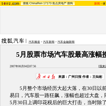
搜狐
ChinaRen
17173
焦点房地产
搜狗
新闻
-
体
汽车频道
>
汽车新闻
>
汽车金融新闻
5月股票市场汽车股最高涨幅
2007年06月04日07:56
[
我来
来源：广州日报 作者：王灿彬
5月整个市场经历大起大落，在30日以
易日，汽车股一路狂飙，涨幅也超过大盘，
5月30日上调印花税后的巨大打击，当时除