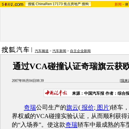
搜狐
ChinaRen
17173
焦点房地产
搜狗
新闻
-
体
汽车频道
>
汽车新闻
>
自主企业新闻
通过VCA碰撞认证奇瑞旗云获
2007年06月04日08:39
[
我来
来源：中国汽车报 作者：综合
奇瑞
公司生产的
旗云
(
报价
;
图片
)轿车
界权威的VCA碰撞实验认证，从而顺利获得
的“入场券”。使这款
奇瑞
轿车中最成熟的车