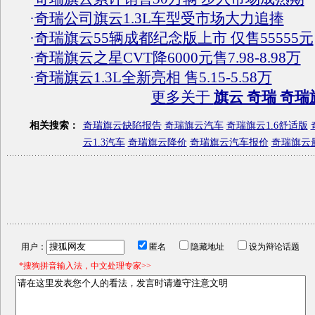
·
奇瑞公司旗云1.3L车型受市场大力追捧
·
奇瑞旗云55辆成都纪念版上市 仅售55555元
·
奇瑞旗云之星CVT降6000元售7.98-8.98万
·
奇瑞旗云1.3L全新亮相 售5.15-5.58万
更多关于
旗云 奇瑞 奇瑞
相关搜索：
奇瑞旗云缺陷报告
奇瑞旗云汽车
奇瑞旗云1.6舒适版
云1.3汽车
奇瑞旗云降价
奇瑞旗云汽车报价
奇瑞旗云
用户：
匿名
隐藏地址
设为辩论话题
*搜狗拼音输入法，中文处理专家>>