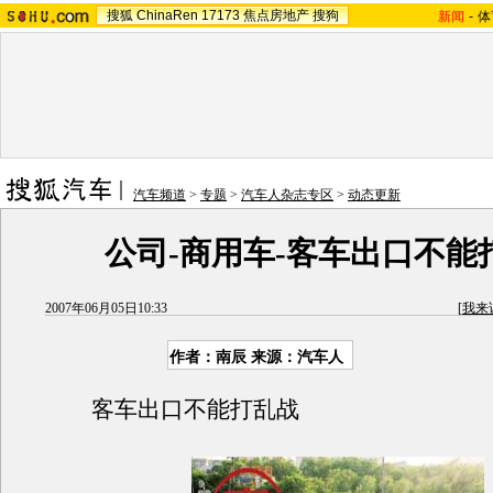
搜狐
ChinaRen
17173
焦点房地产
搜狗
新闻
-
体
汽车频道
>
专题
>
汽车人杂志专区
>
动态更新
公司-商用车-客车出口不能
2007年06月05日10:33
[
我来
作者：南辰 来源：汽车人
客车出口不能打乱战