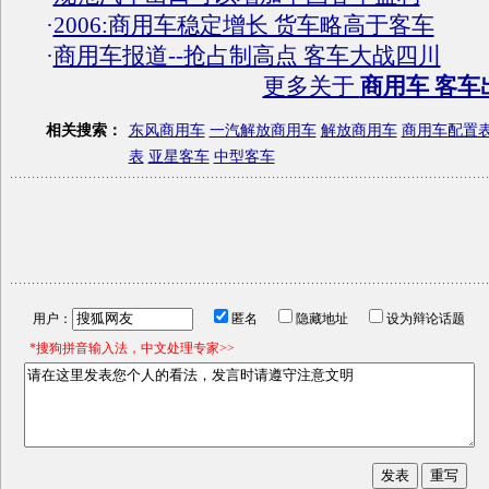
·
2006:商用车稳定增长 货车略高于客车
·
商用车报道--抢占制高点 客车大战四川
更多关于
商用车 客车
相关搜索：
东风商用车
一汽解放商用车
解放商用车
商用车配置
表
亚星客车
中型客车
用户：
匿名
隐藏地址
设为辩论话题
*搜狗拼音输入法，中文处理专家>>