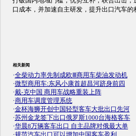
打破国内地域门槛，优势互补，联合出击，
口成本，并加速自主研发，提升出口汽车的
相关新闻
·
全柴动力率先制成欧Ⅲ商用车柴油发动机
·
微型商用车:东风小康首超昌河跻身前四
·
戴-克中国 商用车战略重装上阵
·
商用车调度管理系统
·
金杯海狮开创中国轻型客车大批出口先河
·
苏州金龙签下出口俄罗斯1000台海格客车
·
华晨8万辆客车出口 自主品牌对俄最大单
·
规范汽车出口可以增加中国客车盈利