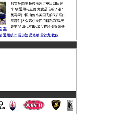
·
郑雪芹
|
自主频接海外订单出口回暖
·
李 牧
|
通用与五菱 究竟是谁帮了谁?
谍照
·
杨再舜
|
中国油价比美国高的N多理由
船税
·
童济仁
|
大众高尔夫四门轿跑CC曝光
沃
燃
·
是非
|
第四代本田CR-V描绘图曝光/图
马
车
瑞
通用破产
雪佛兰
桑塔纳
雪铁龙
收购