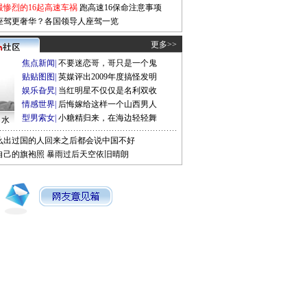
最惨烈的16起高速车祸
跑高速16保命注意事项
座驾更奢华？各国领导人座驾一览
更多>>
焦点新闻
|
不要迷恋哥，哥只是一个鬼
贴贴图图
|
英媒评出2009年度搞怪发明
娱乐旮旯
|
当红明星不仅仅是名利双收
情感世界
|
后悔嫁给这样一个山西男人
型男索女
|
小糖精归来，在海边轻轻舞
口水
么出过国的人回来之后都会说中国不好
自己的旗袍照
暴雨过后天空依旧晴朗