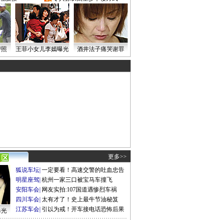
密照
王菲小女儿李嫣曝光
酒井法子痛哭谢罪
更多>>
狐说车坛
|
一定要看！高速交警的吐血忠告
明星座驾
|
杭州一家三口被宝马车撞飞
安阳车会
|
网友实拍:107国道遇惨烈车祸
四川车会
|
太有才了！史上最牛节油秘笈
江苏车会
|
引以为戒！开车接电话恐怖后果
曝光