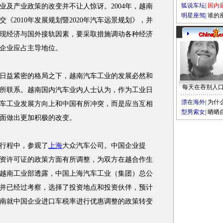
狐说车坛
|
国内
产业政策的改变并不让人惊讶。2004年，越南
明星座驾
|
谁的
《2010年发展规划暨2020年汽车远景规划》，并
现经济与国外接轨因素，要采取措施调动各种经济
企业应占主导地位。
益紧密的格局之下，越南汽车工业的发展必然和
每天在吞别人
所联系。越南国内汽车业内人士认为，作为工业日
漂在海外
|
为什
车工业发展方向上和中国有所冲突，而是应当互相
型男索女
|
晒晒
面做出更加积极的改变。
国行程中，参观了
上海
大众汽车公司。中国企业提
资许可证的政策方面有所调整，为双方在越合作生
末，越南工业部透露，中国上海汽车工业（集团）总公
并已经过考察，选择了投资地点和投资伙伴，预计
从越南就中国企业进口车税率进行优惠调整的政策转变