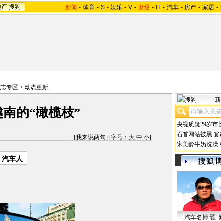
地产
搜狗
新闻
-
体育
-
S
-
娱乐
-
V
-
财经
-
IT
-
汽车
-
房产
-
家居
-
杂志专区
>
动态更新
新
越南的“橄榄枝”
央视质疑29岁市
石首网站被黑
篡
[
我来说两句
] [字号：
大
中
小
]
宋美龄牛奶洗澡
：汽车人
汽车名博:翟 