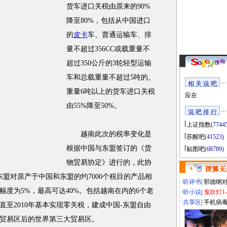
货车进口关税由原来的90%
降至80%，包括从中国进口
的
皮卡
车、普通运输车、排
量不超过356CC或载重量不
超过350公斤的3轮轻型运输
车和总载重量不超过5吨的。
相 关 说 吧
重量6吨以上的货车进口关税
应在
由55%降至50%。
说 吧 排 行
上证指数
(7744
越南此次的税率变化是
苏醒吧
(41523)
根据中国与东盟签订的《货
贴图吧
(68789)
物贸易协定》进行的，此协
和东盟对原产于中国和东盟的约7000个税目的产品相
·
听评书
|
郭德纲
度为5%，最高可达40%。包括越南在内的6个老
·
听小说
|
鬼吹灯1
·
共享区
|
手机病
至2010年基本实现零关税，建成中国-东盟自由
贸易区后的世界第三大贸易区。