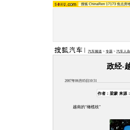
搜狐
ChinaRen
17173
焦点房
汽车频道
>
专题
>
汽车人
政经-
2007年06月05日10:51
作者：梁蒙 来源
越南的“橄榄枝”