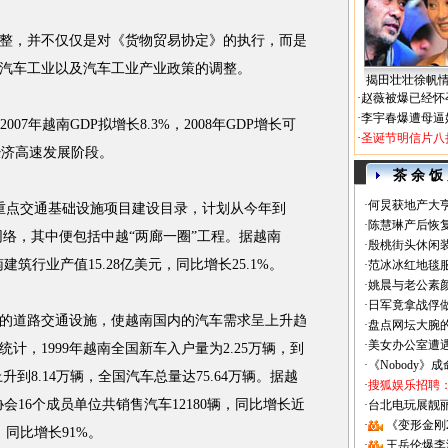
，并不仅仅是对《货物贸易协定》的执行，而是
汽车工业以及汽车工业产业政策的调整。
揭田壮壮徐帆
·
赵薇被爆已经怀
·
李宇春爆遭母逼
年越南GDP拟增长8.3%，2008年GDP增长可
·
圣诞节明信片八
经济高速发展阶段。
茶 余 饭
·
何炅获地产大亨
重点交通基础设施项目建设目录，计划从今年到
·
陈慧琳产后恢复
交通网络，其中便包括中越“两廊一圈”工程。据越南
·
殷桃街头休闲装
筑行业产值15.28亿美元，同比增长25.1%。
·
范冰冰红地毯
·
姚晨与老公素
·
日军竟拿战俘
道路交通设施，使越南国内的汽车需求呈上升趋
·
盘点网坛大腕
·
美女办公室遭
计，1999年越南全国新车入户量为2.25万辆，到
·
《Nobody》
底上升到8.14万辆，全国汽车总量达75.64万辆。据越
·
搜狐娱乐招聘
会16个成员单位共销售汽车12180辆，同比增长近
·
台北电玩展靓丽Sh
·
《变形金刚
，同比增长91%。
·
王岳伦爆李