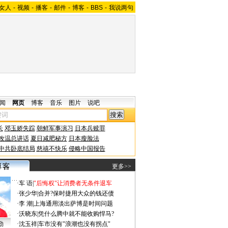
女人
-
视频
-
播客
-
邮件
-
博客
-
BBS
-
我说两句
闻
网页
博客
音乐
图片
说吧
长
邓玉娇失踪
朝鲜军事演习
日本兵赎罪
改温总讲话
夏日减肥秘方
日本瘦脸法
中共卧底结局
慈禧不快乐
侵略中国报告
更多>>
·
车 语
|
"后悔权"让消费者无条件退车
·
张少华
|
合并?保时捷用大众的钱还债
·
李 潮
|
上海通用淡出萨博是时间问题
·
沃晓东
|
凭什么腾中就不能收购悍马?
勤
·
沈玉祥
|
车市没有"浪潮也没有拐点"