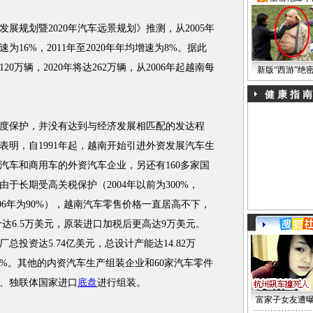
发展规划暨2020年汽车远景规划》推测，从2005年
为16%，2011年至2020年年均增速为8%。据此
20万辆，2020年将达262万辆，从2006年起越南每
新版“西游”绝
健 康 指 南
保护，并没有达到与经济发展相匹配的发达程
表明，自1991年起，越南开始引进外资发展汽车生
汽车和商用车的外资汽车企业，另还有160多家国
于长期受高关税保护（2004年以前为300%，
%，2006年为90%），越南汽车零售价格一直居高不下，
售价达6.5万美元，原装进口加税后更高达9万美元。
总投资达5.74亿美元，总设计产能达14.82万
0%。其他的内资汽车生产组装企业和60家汽车零件
、独联体国家进口
底盘
进行组装。
富家子女友遭