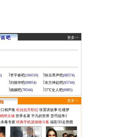
说 吧
更多>>
5)
李宇春吧
(104510)
快乐男声吧
(68574)
刘德华吧
(69854)
东方神起吧
(65744)
婚姻吧
(78544)
37℃女人吧
(6985)
更多>>
对口相声集
杜拉拉升职记
张震讲故事
红楼梦
-精绝古城
世界名著
平凡的世界
货币战争2
毒杀毒专家
经典手机游游格斗集
福彩3D走势图