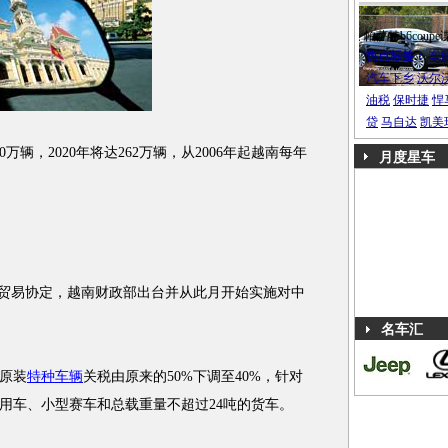
帕萨特b6coupe
热点标签：
车
汽车下乡
沃尔
油税
保时捷
悍
贷
马自达
凯美
辆，2020年将达262万辆，从2006年起越南每年
月度星车
物贸易协定，越南财政部出台并从此月开始实施对中
名车汇
原装
特种车辆
关税由原来的50%下调至40%，针对
用车、小型赛车和总载重量不超过24吨的货车。