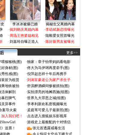
情史
李冰冰被爆已婚
揭秘生父离婚内幕
孕
·
揭刘晓庆离婚内幕
·
李幼斌新恋情曝光
婚
·
周迅王艳婆媳相见
·
陆毅爱女照首曝光
折
·
刘嘉玲自曝正造人
·
陈好新男友被曝光
 后
更多>>
喂猕猴桃(图)
·
独家：章子怡带妈妈看电影
好身材(图)
·
佟大为马伊琍再度牵手(图)
秀性感(图)
·
倪萍赵忠祥十年后再携手
服装皆为租赁
·
刘涛富豪老公为家产求生子
颜乘地铁被拍
·
舒淇醉酒瞬间惨被抓拍(图)
做活体解剖
·
实拍漂亮的地摊西施(组图)
的暴烈脾气
·
世界九大罪恶之城(组图)
遇灵异事件
·
李孝利新欢私密视频曝光
成命案导火索
·
孟庭苇可爱儿子最新照(图)
：加入我们吧！
·
点击进入搜狐娱乐影视库
owGirl
·
游戏史上最般配的十对情侣
2》送票！
·
张元首透露戒毒生活
湘胎教
·
令人惊叹太空步下楼方式