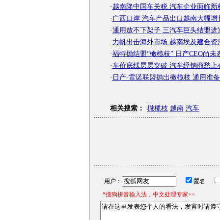
·
越南降中国车关税 汽车企业面临新
·
广西口岸 汽车产品出口越南大幅增
·
通用放不下架子 三汽车巨头结盟进
·
力帆出击海外市场 越南埃及建合资
·
福特抛结盟“橄榄枝” 日产CEO尚未
·
车价底线层层突破 汽车经销商愁上
·
日产-雷诺联盟抛出橄榄枝 通用准备
相关搜索：
橄榄枝
越南
汽车
用户：
匿名
*搜狗拼音输入法，中文处理专家>>