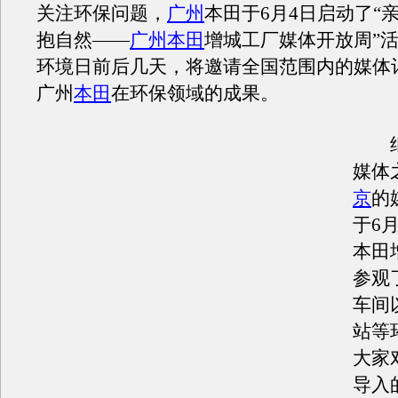
关注环保问题，
广州
本田于6月4日启动了“
抱自然——
广州本田
增城工厂媒体开放周”
环境日前后几天，将邀请全国范围内的媒体
广州
本田
在环保领域的成果。
媒体
京
的
于6
本田
参观
车间
站等
大家
导入