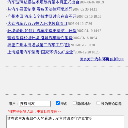
·
汽车玻璃贴膜技术规范有望本月正式出台
2007-06-07 09:59
·
从汽车召回制度 看各国法律环境差异
2007-05-30 14:13
·
广州本田 汽车安全技术研讨会在京召开
2007-05-16 10:55
·
大众汽车八百万投入环境教育项目
2007-04-16 17:36
·
环境恶化 如何让汽车变得更清洁、环保
2007-04-10 14:12
·
营造消费和谐环境 引导汽车理性消费
2007-03-16 10:34
·
揭密广州本田增城第二汽车工厂(图)
2007-01-12 10:30
·
上海通用汽车荣膺“国家环境友好企业”
2006-12-20 10:26
更多关于
汽车 环境
的新闻>>
用户：
匿名
隐藏地址
设为辩论话题
*搜狗拼音输入法，中文处理专家>>