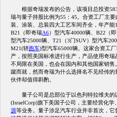
根据奇瑞发布的公告，该项目总投资5831
瑞与量子持股比例为55：45。合资工厂主
装、涂装、总装四大工艺车间齐全，年产能1
B21（即奇瑞
A6
）型汽车40000辆、B22（
型汽车25000辆、T21（3门SUV）型汽车20
M21(轿
跑车
)型汽车65000辆。这家合资工厂
产，按照美国标准进行生产，产品使用奇瑞
不局限在美国，也会在国内和其他国家销售
蹴而就，然而奇瑞为什么选择名不见经传的
伙伴却值得斟酌。
量子公司是总部位于以色列特拉维夫的
(IsraelCorp)旗下美国子公司，主要经营化
源
等业务。量子涉足汽车行业并非首次，它