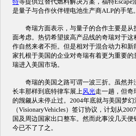
特
等提供过替代燃料解决方案，福特Escap
是量子与合作伙伴锂电池生产商ALP的手笔
奇瑞方面表示，与量子的合作主要是从
面考虑。热切希望拔高产品线的奇瑞对于这
作自然来者不拒。但是相对于混合动力和新
家扎根于美国的企业对奇瑞有着更为重要的
瑞进入美国市场。
奇瑞的美国之路可谓一波三折。虽然并
长丰那样到底特律车展上
风光
走一趟，但奇
的觊觎从未停止过。2004年底就与美国梦幻
（VisionaryVehicles）签订协议，计划从2
国及周边国家出口整车。然而此事没几天便
今已不了了之。