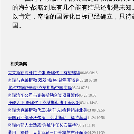
的海外战略到底有几个能有结果还都是未知
以肯定，奇瑞的国际化目标已经确立，只待
国。
相关新闻
·
克莱斯勒海外忙扩张 奇瑞代工有望继续
06-06 08:16
·
奇瑞与克莱斯勒 双双“换将”欲重开谈判
05-28 08:30
·
北汽?东南?奇瑞?克莱斯勒中国变局
05-24 07:51
·
奇瑞汽车公司与克莱斯勒合资项目暂停
05-23 10:58
·
强硬之下:奇瑞代工克莱斯勒遭工会反对
03-14 14:43
·
奇瑞为克莱斯勒代工6款车 A1换标销往北美
03-08 09:56
·
美国召回部分沃尔沃、克莱斯勒、福特车型
11-24 10:56
·
奇瑞内部人士透露:许敏转任长安福特?
08-21 11:18
·
通用、福特、克莱斯勒三巨头将与布什面谈
04-29 11:39