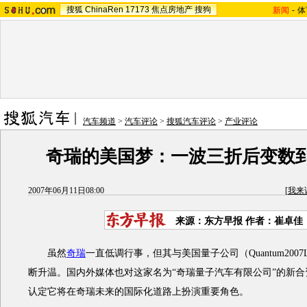
搜狐
ChinaRen
17173
焦点房地产
搜狗
新闻
-
体
汽车频道
>
汽车评论
>
搜狐汽车评论
>
产业评论
奇瑞的美国梦：一波三折后变数到
2007年06月11日08:00
[
我来
来源：东方早报 作者：崔卓佳
虽然
奇瑞
一直低调行事，但其与美国量子公司（Quantum200
断升温。国内外媒体也对这家名为“奇瑞量子汽车有限公司”的新
认定它将在奇瑞未来的国际化道路上扮演重要角色。