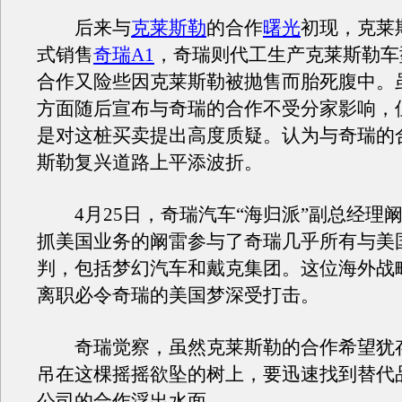
后来与
克莱斯勒
的合作
曙光
初现，克莱
式销售
奇瑞A1
，奇瑞则代工生产克莱斯勒车
合作又险些因克莱斯勒被抛售而胎死腹中。
方面随后宣布与奇瑞的合作不受分家影响，
是对这桩买卖提出高度质疑。认为与奇瑞的
斯勒复兴道路上平添波折。
4月25日，奇瑞汽车“海归派”副总经理
抓美国业务的阚雷参与了奇瑞几乎所有与美
判，包括梦幻汽车和戴克集团。这位海外战
离职必令奇瑞的美国梦深受打击。
奇瑞觉察，虽然克莱斯勒的合作希望犹
吊在这棵摇摇欲坠的树上，要迅速找到替代
公司的合作浮出水面。