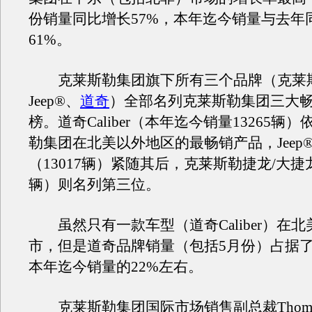
份销量同比增长57%，本年迄今销量与去年
61%。
克莱斯勒集团旗下所有三个品牌（克莱
Jeep®、
道奇
）全部名列克莱斯勒集团三大
榜。道奇Caliber（本年迄今销量13265辆
勒集团在北美以外地区的最畅销产品，Jeep
（13017辆）紧随其后，克莱斯勒捷龙/大捷龙
辆）则名列第三位。
虽然只有一款车型（道奇Caliber）在
市，但是道奇品牌销量（包括5月份）占据
本年迄今销量的22%左右。
克莱斯勒集团国际市场销售副总裁Thomas H