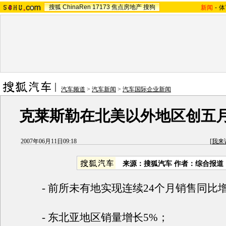
搜狐
ChinaRen
17173
焦点房地产
搜狗
新闻
-
体
汽车频道
>
汽车新闻
>
汽车国际企业新闻
克莱斯勒在北美以外地区创五
2007年06月11日09:18
[
我来
来源：搜狐汽车 作者：综合报道
- 前所未有地实现连续24个月销售同比
- 东北亚地区销量增长5%；