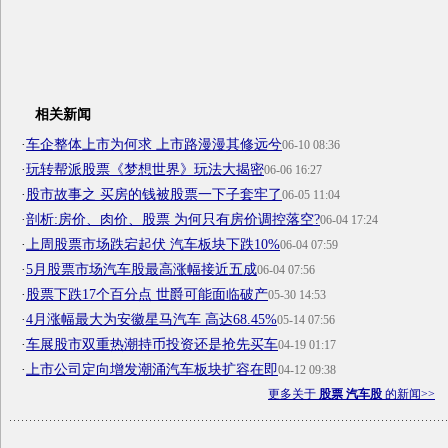
相关新闻
·
车企整体上市为何求 上市路漫漫其修远兮
06-10 08:36
·
玩转帮派股票《梦想世界》玩法大揭密
06-06 16:27
·
股市故事之 买房的钱被股票一下子套牢了
06-05 11:04
·
剖析:房价、肉价、股票 为何只有房价调控落空?
06-04 17:24
·
上周股票市场跌宕起伏 汽车板块下跌10%
06-04 07:59
·
5月股票市场汽车股最高涨幅接近五成
06-04 07:56
·
股票下跌17个百分点 世爵可能面临破产
05-30 14:53
·
4月涨幅最大为安徽星马汽车 高达68.45%
05-14 07:56
·
车展股市双重热潮持币投资还是抢先买车
04-19 01:17
·
上市公司定向增发潮涌汽车板块扩容在即
04-12 09:38
更多关于
股票 汽车股
的新闻>>