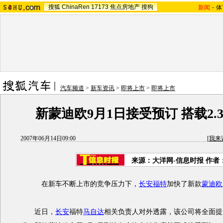
搜狐
ChinaRen
17173
焦点房地产
搜狗
新闻
-
体
汽车频道
>
新车资讯
>
即将上市
>
即将上市
新蒙迪欧9月1日接受预订 搭载2.
2007年06月14日09:00
[
我来
来源：大洋网-信息时报 作者
在新车不断上市的竞争压力下，
长安福特
加快了新款
蒙迪欧
近日，
长安
福特
马自达
相关负责人对外透露，该公司将全面提