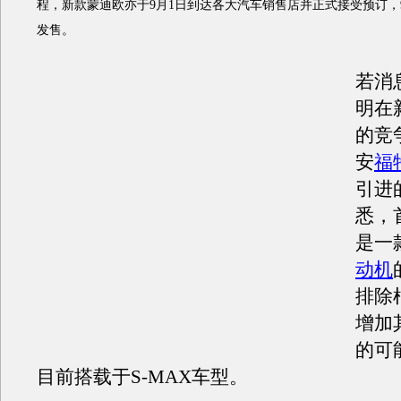
程，新款蒙迪欧亦于9月1日到达各大汽车销售店并正式接受预订，
发售。
若消
明在
的竞
安
福
引进
悉，
是一款
动机
排除
增加
的可
目前搭载于S-MAX车型。