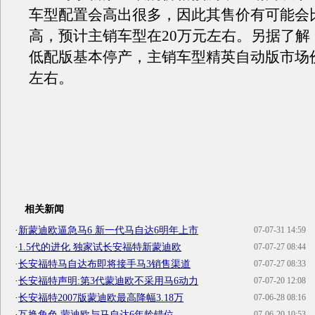
车型配置会高出很多，因此其售价有可能会
高，预计主销车型在20万元左右。另据了解
低配版基本停产，主销车型精英自动版市场价
左右。
相关新闻
·
新蒙迪欧逼急马6 新一代马自达6明年上市
07-07-31 14:59
·
1.5代的进化 独家试长安福特新蒙迪欧
07-07-27 08:44
·
长安福特马自达布即将接手马3销售渠道
07-07-27 08:33
·
长安福特声明:第3代蒙迪欧不采用马6动力
07-07-20 12:08
·
长安福特2007版蒙迪欧最高降幅3.18万
07-06-28 08:16
·
互换角色 蒙迪欧与马自达6年龄错位
07-06-20 10:53