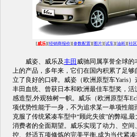
[
威乐
][
经销商报价
][
参数配置
][
图片
][
试车
][
油耗
][
社区
威姿、威乐及
丰田
威驰同属享誉全球的
上的产品，多年来，它们在国内积累了足够
立了良好的口碑。威姿（欧洲原型车Yaris
丰田血统、曾获日本和欧洲最佳车型奖，活
感造型,外观独树一帜。威乐（欧洲原型车Ec
项优势性能于一身，不为追求某一单项性能
克服了传统紧凑车型中“顾此失彼”的弊端,
消费者的全面期望。威乐实现了动力、空间
控、舒适五项修炼的完美平衡,成为当代紧