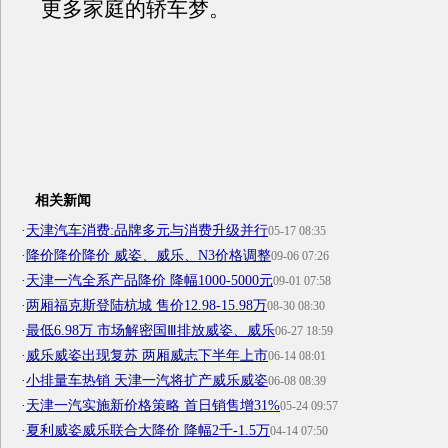
更多家庭的轿车梦。
相关新闻
·
天津汽车消费:品牌多元与消费升级并行
05-17 08:35
·
降价降价降价 威姿、威乐、N3价格调整
09-06 07:26
·
天津一汽全系产品降价 降幅1000-5000元
09-01 07:58
·
两厢福克斯登陆杭城 售价12.98-15.98万
08-30 08:30
·
最低6.98万 市场解密国Ⅲ排放威姿、威乐
06-27 18:59
·
威乐威姿出现复苏 两厢威志下半年上市
06-14 08:01
·
小排量车热销 天津一汽将扩产威乐威姿
06-08 08:39
·
天津一汽实施新价格策略 首日销售增31%
05-24 09:57
·
夏利威姿威乐联合大降价 降幅2千-1.5万
04-14 07:50