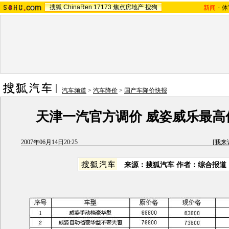
搜狐
ChinaRen
17173
焦点房地产
搜狗
新闻
-
体
汽车频道
>
汽车降价
>
国产车降价快报
天津一汽官方调价 威姿威乐最高优
2007年06月14日20:25
[
我来
来源：搜狐汽车 作者：综合报道