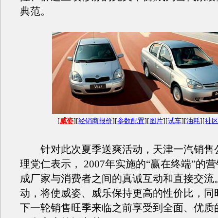
典范。
[
威姿
][
经销商报价
][
参数配置
][
图片
][
试车
][
油耗
][
社
针对此次夏季送爽活动，天津一汽销售
理党仁表示， 2007年实施的“赢在终端”的
成厂家与消费者之间的真诚互动和直接交流
动，将使威姿、威乐保持更高的性价比，同
下一轮销售旺季来临之前享受到全面、优质