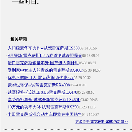
一些时日。
相关新闻
·
入门级豪华车力作--试驾雷克萨斯ES350
06-14 08:56
·
9月登场 雷克萨斯LF-A赛道测试谍照曝光
06-13 09:04
·
进口雷克萨斯销量攀升 国产进入倒计时
06-08 08:35
·
受到家中女主人的青睐的雷克萨斯RX400h
05-30 10:55
·
优惠不够吸引人 雷克萨斯LS优惠8万
05-29 09:32
·
豪华也环保--试驾雷克萨斯RX400h
05-24 08:01
·
越野悍将--试驾LEXUS雷克萨斯LX470
05-23 08:10
·
享受领袖尊驾 试驾全新雷克萨斯LS460L
03-02 20:46
·
10万元的功率大补 试驾雷克萨斯RX350
01-23 11:16
·
丰田雷克萨斯混合动力车即将在中国销售
04-24 10:37
更多关于
雷克萨斯 试驾
的新闻>>