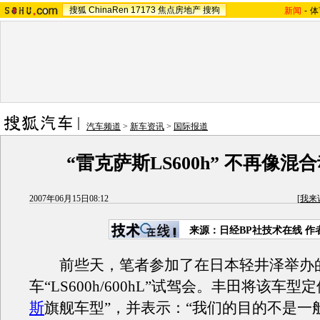
搜狐
ChinaRen
17173
焦点房地产
搜狗
新闻
-
体
汽车频道
>
新车资讯
>
国际报道
“雷克萨斯LS600h” 不再像混
2007年06月15日08:12
[
我来
来源：日经BP社技术在线 作
前些天，笔者参加了在日本轻井泽举办
车“LS600h/600hL”试驾会。丰田将该车型定
斯
旗舰车型”，并表示：“我们的目的不是一