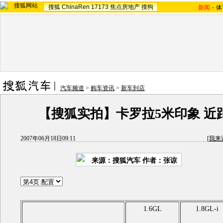
搜狐
ChinaRen
17173
焦点房地产
搜狗
新闻
-
体
汽车频道
>
购车资讯
>
新车到店
【搜狐实拍】卡罗拉5米印象 近
2007年06月18日09:11
[
我来
来源：搜狐汽车 作者：张谅
1.6GL
1.8GL-i