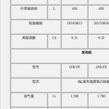
行李箱容积
L
450
450
轮胎规格
195/65R15
205/55R16
风阻系数
Cd
0.31
0.32
发动机
型号
1ZR-FE
2ZR-FE
型式
4缸直列顶置双凸轮轴电喷
排气量
Cc
1,598
1,798