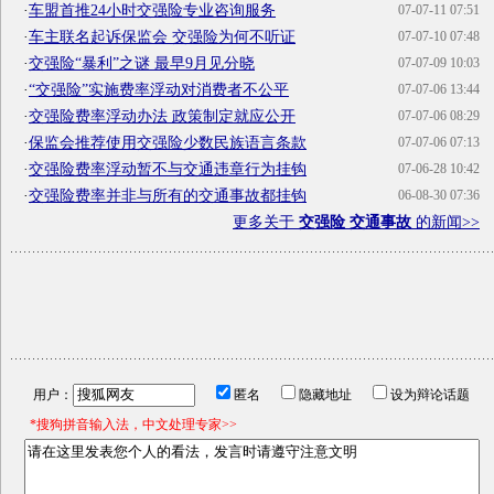
·
车盟首推24小时交强险专业咨询服务
07-07-11 07:51
·
车主联名起诉保监会 交强险为何不听证
07-07-10 07:48
·
交强险“暴利”之谜 最早9月见分晓
07-07-09 10:03
·
“交强险”实施费率浮动对消费者不公平
07-07-06 13:44
·
交强险费率浮动办法 政策制定就应公开
07-07-06 08:29
·
保监会推荐使用交强险少数民族语言条款
07-07-06 07:13
·
交强险费率浮动暂不与交通违章行为挂钩
07-06-28 10:42
·
交强险费率并非与所有的交通事故都挂钩
06-08-30 07:36
更多关于
交强险 交通事故
的新闻>>
用户：
匿名
隐藏地址
设为辩论话题
*搜狗拼音输入法，中文处理专家>>