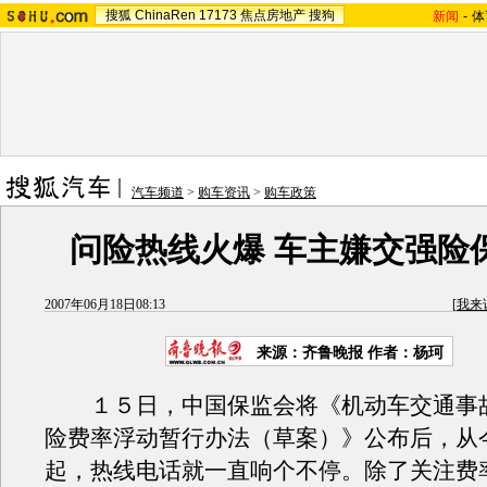
搜狐
ChinaRen
17173
焦点房地产
搜狗
新闻
-
体
汽车频道
>
购车资讯
>
购车政策
问险热线火爆 车主嫌交强险
2007年06月18日08:13
[
我来
来源：齐鲁晚报 作者：杨珂
１５日，中国保监会将《机动车交通事
险费率浮动暂行办法（草案）》公布后，从
起，热线电话就一直响个不停。除了关注费