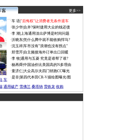
更多>>
·
车 语
|
"后悔权"让消费者无条件退车
·
张少华
|
合并?保时捷用大众的钱还债
·
李 潮
|
上海通用淡出萨博是时间问题
·
沃晓东
|
凭什么腾中就不能收购悍马?
勤
·
沈玉祥
|
车市没有"浪潮也没有拐点"
·
郑雪芹
|
自主频接海外订单出口回暖
·
李 牧
|
通用与五菱 究竟是谁帮了谁?
谍照
·
杨再舜
|
中国油价比美国高的N多理由
船税
·
童济仁
|
大众高尔夫四门轿跑CC曝光
沃
燃
·
是非
|
第四代本田CR-V描绘图曝光/图
马
车
瑞
通用破产
雪佛兰
桑塔纳
雪铁龙
收购