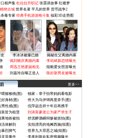
对口相声集
杜拉拉升职记
张震讲故事
红楼梦
-精绝古城
世界名著
平凡的世界
货币战争2
毒杀毒专家
经典手机游游格斗集
福彩3D走势图
情史
李冰冰被爆已婚
揭秘生父离婚内幕
孕
·
揭刘晓庆离婚内幕
·
李幼斌新恋情曝光
婚
·
周迅王艳婆媳相见
·
陆毅爱女照首曝光
折
·
刘嘉玲自曝正造人
·
陈好新男友被曝光
 后
更多>>
喂猕猴桃(图)
·
独家：章子怡带妈妈看电影
好身材(图)
·
佟大为马伊琍再度牵手(图)
秀性感(图)
·
倪萍赵忠祥十年后再携手
服装皆为租赁
·
刘涛富豪老公为家产求生子
颜乘地铁被拍
·
舒淇醉酒瞬间惨被抓拍(图)
做活体解剖
·
实拍漂亮的地摊西施(组图)
的暴烈脾气
·
世界九大罪恶之城(组图)
遇灵异事件
·
李孝利新欢私密视频曝光