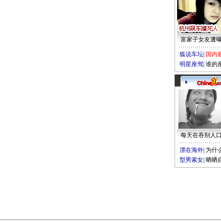
富家子女友遭
狐说车坛
|
国内
明星座驾
|
谁的
每天在吞别人
漂在海外
|
为什
型男索女
|
晒晒