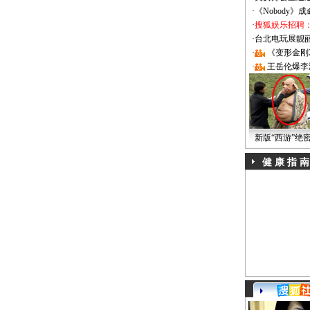
·
《Nobody》
·
搜狐娱乐招聘
·
台北电玩展靓丽Sh
·
《变形金刚
·
王岳伦爆李
新版“西游”绝
健 康 指 南