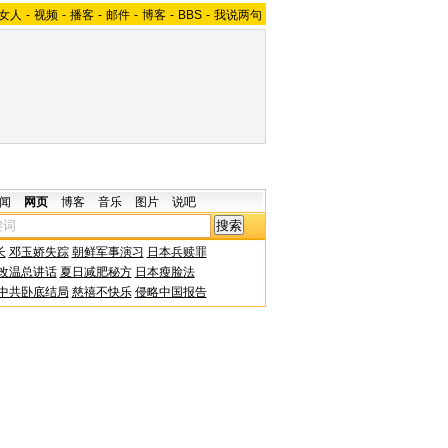
女人
-
视频
-
播客
-
邮件
-
博客
-
BBS
-
我说两句
闻
网页
博客
音乐
图片
说吧
长
邓玉娇失踪
朝鲜军事演习
日本兵赎罪
改温总讲话
夏日减肥秘方
日本瘦脸法
中共卧底结局
慈禧不快乐
侵略中国报告