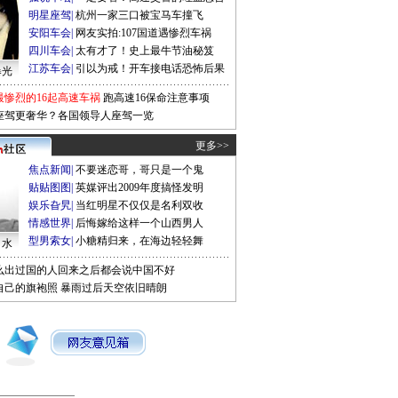
明星座驾
|
杭州一家三口被宝马车撞飞
安阳车会
|
网友实拍:107国道遇惨烈车祸
四川车会
|
太有才了！史上最牛节油秘笈
江苏车会
|
引以为戒！开车接电话恐怖后果
曝光
最惨烈的16起高速车祸
跑高速16保命注意事项
座驾更奢华？各国领导人座驾一览
更多>>
焦点新闻
|
不要迷恋哥，哥只是一个鬼
贴贴图图
|
英媒评出2009年度搞怪发明
娱乐旮旯
|
当红明星不仅仅是名利双收
情感世界
|
后悔嫁给这样一个山西男人
型男索女
|
小糖精归来，在海边轻轻舞
口水
么出过国的人回来之后都会说中国不好
自己的旗袍照
暴雨过后天空依旧晴朗