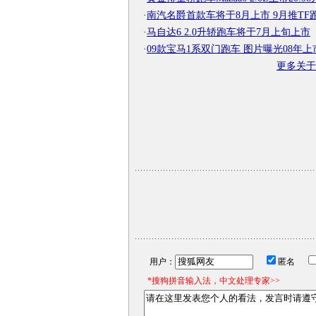
·
南汽名爵首款车将于8月上市 9月推TF
·
马自达6 2.0升轿跑车将于7月上旬上市
·
09款宝马1系双门跑车 图片曝光08年上
更多关
用户：
匿名
*搜狗拼音输入法，中文处理专家>>