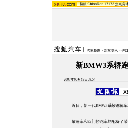
搜狐
ChinaRen
17173
焦点房
汽车频道
>
新车资讯
>
进
新BMW3系轿跑车
2007年06月19日09:54
来
近日，新一代BMW3系敞篷轿车和
敞篷车和双门轿跑车均配备了荣获“