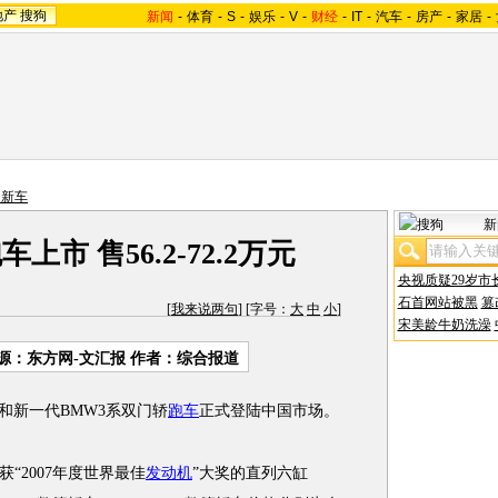
地产
搜狗
新闻
-
体育
-
S
-
娱乐
-
V
-
财经
-
IT
-
汽车
-
房产
-
家居
-
口新车
新
上市 售56.2-72.2万元
央视质疑29岁市
石首网站被黑
篡
[
我来说两句
] [字号：
大
中
小
]
宋美龄牛奶洗澡
源：东方网-文汇报 作者：综合报道
新一代BMW3系双门轿
跑车
正式登陆中国市场。
2007年度世界最佳
发动机
”大奖的直列六缸