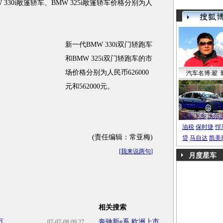
W 330i敞篷轿车、BMW 325i敞篷轿车价格分别为人
新一代BMW 330i双门轿跑车
和BMW 325i双门轿跑车的市
场价格分别为人民币626000
汽车名博:翟 
元和562000元。
帕萨特b6coupe
热点标签：
车
汽车下乡
沃尔
油税
保时捷
悍
(责任编辑：常亚梅)
贷
马自达
凯美
[
我来说两句
]
月度星车
相关搜索
万
奔驰新e系 欧洲上市
07-07-08 09:27