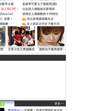
成命案导火索
·
孟庭苇可爱儿子最新照(图)
：加入我们吧！
·
点击进入搜狐娱乐影视库
owGirl
·
游戏史上最般配的十对情侣
2》送票！
·
张元首透露戒毒生活
湘胎教
·
令人惊叹太空步下楼方式
密照
王菲小女儿李嫣曝光
酒井法子痛哭谢罪
更多>>
狐说车坛
|
一定要看！高速交警的吐血忠告