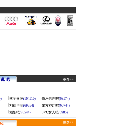
说 吧
更多>>
5)
李宇春吧
(104510)
快乐男声吧
(68574)
刘德华吧
(69854)
东方神起吧
(65744)
婚姻吧
(78544)
37℃女人吧
(6985)
更多>>