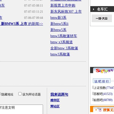
跑车
新股票上市申购
07-07-05 08:11
名车汇
新东风标致307 上市
07-07-03 11:21
市
bmw新3系
07-06-07 09:44
于
新BMW3系 上市
的新闻>>
新bmw5系li
新bmw5系
bmw3系敞篷轿车
bmw x3系频道
全新bmw 3系敞篷
bmw3系敞蓬
说 吧 排 行
上证指数
(7744
苏醒吧
(41523)
隐藏地址
设为辩论话题
我来说两句
贴图吧
(68789)
精华区
辩论区