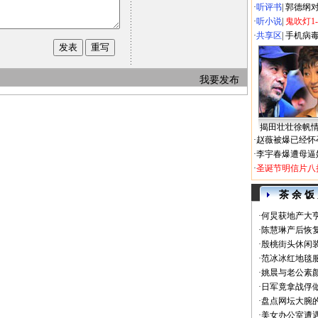
·
听评书
|
郭德纲
·
听小说
|
鬼吹灯1
·
共享区
|
手机病
我要发布
揭田壮壮徐帆
·
赵薇被爆已经怀
·
李宇春爆遭母逼
·
圣诞节明信片八
茶 余 饭
·
何炅获地产大亨
·
陈慧琳产后恢复
·
殷桃街头休闲装
·
范冰冰红地毯
·
姚晨与老公素
·
日军竟拿战俘
·
盘点网坛大腕
·
美女办公室遭