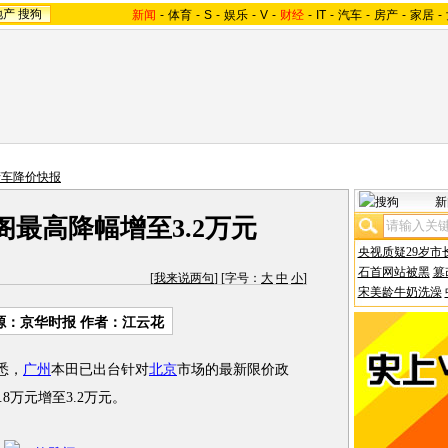
地产
搜狗
新闻
-
体育
-
S
-
娱乐
-
V
-
财经
-
IT
-
汽车
-
房产
-
家居
-
产车降价快报
新
阁最高降幅增至3.2万元
央视质疑29岁市
石首网站被黑
篡
[
我来说两句
] [字号：
大
中
小
]
宋美龄牛奶洗澡
源：京华时报 作者：江云花
悉，
广州
本田已出台针对
北京
市场的最新限价政
8万元增至3.2万元。