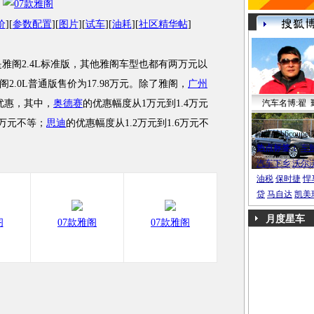
价
][
参数配置
][
图片
][
试车
][
油耗
][
社区精华帖
]
雅阁2.4L标准版，其他雅阁车型也都有两万元以
.0L普通版售价为17.98万元。除了雅阁，
广州
优惠，其中，
奥德赛
的优惠幅度从1万元到1.4万元
汽车名博:翟 
7万元不等；
思迪
的优惠幅度从1.2万元到1.6万元不
帕萨特b6coupe
热点标签：
车
汽车下乡
沃尔
油税
保时捷
悍
贷
马自达
凯美
月度星车
阁
07款雅阁
07款雅阁