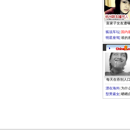
富家子女友遭
狐说车坛
|
国内
明星座驾
|
谁的
每天在吞别人
漂在海外
|
为什
型男索女
|
晒晒