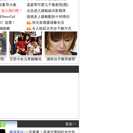
成命案导火索
·
孟庭苇可爱儿子最新照(图)
：加入我们吧！
·
点击进入搜狐娱乐影视库
owGirl
·
游戏史上最般配的十对情侣
2》送票！
·
张元首透露戒毒生活
湘胎教
·
令人惊叹太空步下楼方式
密照
王菲小女儿李嫣曝光
酒井法子痛哭谢罪
更多>>
狐说车坛
|
一定要看！高速交警的吐血忠告