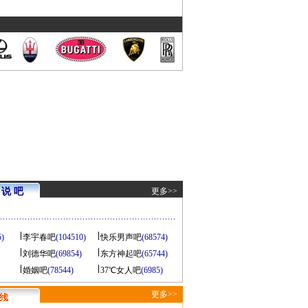
说 吧
更多>>
5)
李宇春吧
(104510)
快乐男声吧
(68574)
刘德华吧
(69854)
东方神起吧
(65744)
婚姻吧
(78544)
37℃女人吧
(6985)
更多>>