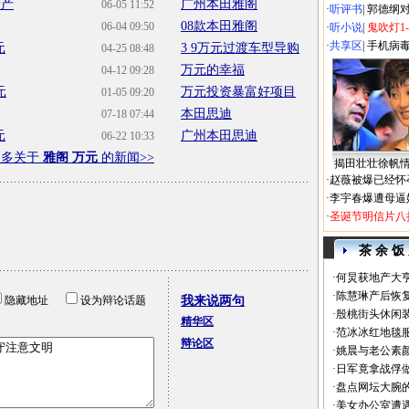
量产
广州本田雅阁
06-05 11:52
·
听评书
|
郭德纲
08款本田雅阁
06-04 09:50
·
听小说
|
鬼吹灯1
·
共享区
|
手机病
元
3 9万元过渡车型导购
04-25 08:48
万元的幸福
04-12 09:28
元
万元投资暴富好项目
01-05 09:20
本田思迪
07-18 07:44
元
广州本田思迪
06-22 10:33
更多关于
雅阁 万元
的新闻>>
揭田壮壮徐帆
·
赵薇被爆已经怀
·
李宇春爆遭母逼
·
圣诞节明信片八
茶 余 饭
·
何炅获地产大亨
·
陈慧琳产后恢复
隐藏地址
设为辩论话题
我来说两句
·
殷桃街头休闲装
精华区
·
范冰冰红地毯
辩论区
·
姚晨与老公素
·
日军竟拿战俘
·
盘点网坛大腕
·
美女办公室遭