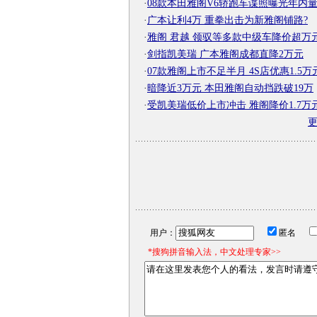
·
08款本田雅阁V6轿跑车谍照曝光年内
·
广本让利4万 重拳出击为新雅阁铺路?
·
雅阁 君越 领驭等多款中级车降价超万
·
剑指凯美瑞 广本雅阁成都直降2万元
·
07款雅阁上市不足半月 4S店优惠1.5万
·
暗降近3万元 本田雅阁自动挡跌破19万
·
受凯美瑞低价上市冲击 雅阁降价1.7万
用户：
匿名
*搜狗拼音输入法，中文处理专家>>