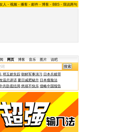
女人
-
视频
-
播客
-
邮件
-
博客
-
BBS
-
我说两句
闻
网页
博客
音乐
图片
说吧
长
邓玉娇失踪
朝鲜军事演习
日本兵赎罪
改温总讲话
夏日减肥秘方
日本瘦脸法
中共卧底结局
慈禧不快乐
侵略中国报告