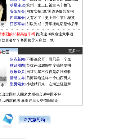
明星座驾
|
杭州一家三口被宝马车撞飞
安阳车会
|
网友实拍:107国道遇惨烈车祸
四川车会
|
太有才了！史上最牛节油秘笈
江苏车会
|
引以为戒！开车接电话恐怖后果
曝光
最惨烈的16起高速车祸
跑高速16保命注意事项
座驾更奢华？各国领导人座驾一览
更多>>
焦点新闻
|
不要迷恋哥，哥只是一个鬼
贴贴图图
|
英媒评出2009年度搞怪发明
娱乐旮旯
|
当红明星不仅仅是名利双收
情感世界
|
后悔嫁给这样一个山西男人
型男索女
|
小糖精归来，在海边轻轻舞
口水
么出过国的人回来之后都会说中国不好
自己的旗袍照
暴雨过后天空依旧晴朗