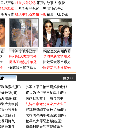
对口相声集
杜拉拉升职记
张震讲故事
红楼梦
-精绝古城
世界名著
平凡的世界
货币战争2
毒杀毒专家
经典手机游游格斗集
福彩3D走势图
情史
李冰冰被爆已婚
揭秘生父离婚内幕
孕
·
揭刘晓庆离婚内幕
·
李幼斌新恋情曝光
婚
·
周迅王艳婆媳相见
·
陆毅爱女照首曝光
折
·
刘嘉玲自曝正造人
·
陈好新男友被曝光
 后
更多>>
喂猕猴桃(图)
·
独家：章子怡带妈妈看电影
好身材(图)
·
佟大为马伊琍再度牵手(图)
秀性感(图)
·
倪萍赵忠祥十年后再携手
服装皆为租赁
·
刘涛富豪老公为家产求生子
颜乘地铁被拍
·
舒淇醉酒瞬间惨被抓拍(图)
做活体解剖
·
实拍漂亮的地摊西施(组图)
的暴烈脾气
·
世界九大罪恶之城(组图)
遇灵异事件
·
李孝利新欢私密视频曝光