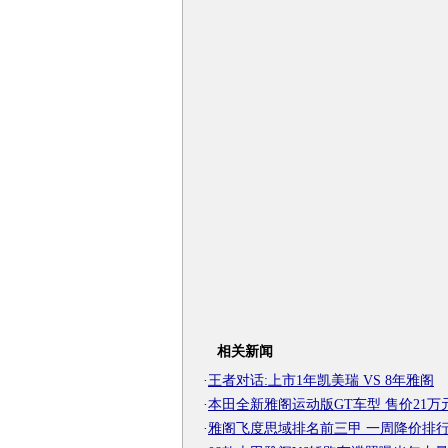
相关新闻
·
王者对话:上市1年凯美瑞 VS 8年雅阁
·
本田全新雅阁运动版GT车型 售价21万
·
雅阁飞度思域排名前三甲 一周降价排