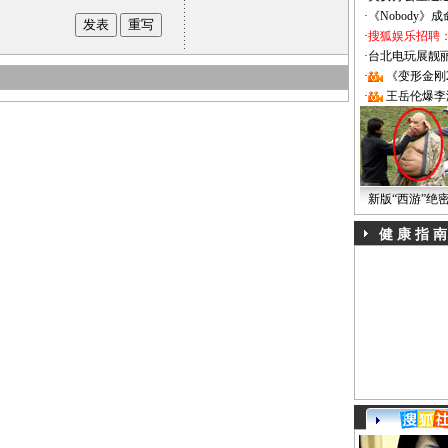
·
《Nobody》
·
搜狐娱乐招聘
·
台北电玩展靓丽Sh
·
《变形金刚
·
王岳伦爆李
新版“西游”绝
健 康 指 南