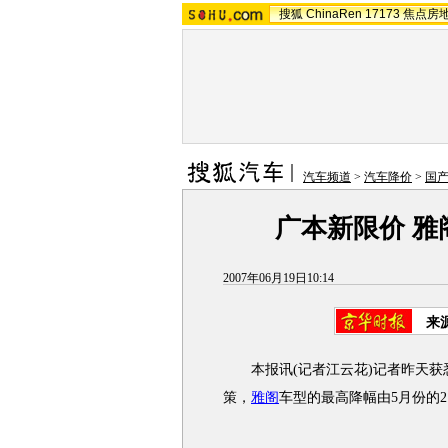
搜狐
ChinaRen
17173
焦点房
汽车频道
>
汽车降价
>
国
广本新限价 雅
2007年06月19日10:14
来
本报讯(记者江云花)记者昨天获
策，
雅阁
车型的最高降幅由5月份的2.