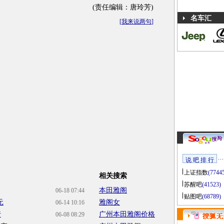
(责任编辑：唐玲芳)
名车汇
[
我来说两句
]
说 吧 排 行
上证指数
(7744
相关搜索
苏醒吧
(41523)
本田雅阁
06-18 07:44
贴图吧
(68789)
元
雅阁女
06-14 10:16
行
广州本田雅阁价格
06-08 08:29