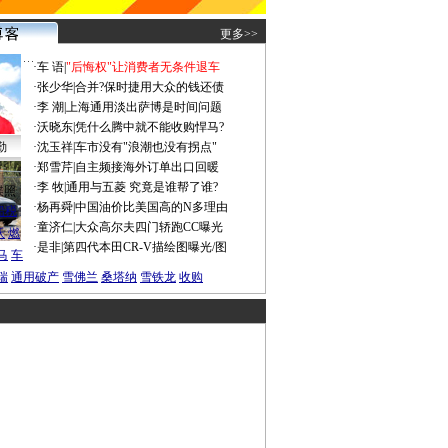
更多>>
·
车 语
|
"后悔权"让消费者无条件退车
·
张少华
|
合并?保时捷用大众的钱还债
·
李 潮
|
上海通用淡出萨博是时间问题
·
沃晓东
|
凭什么腾中就不能收购悍马?
勤
·
沈玉祥
|
车市没有"浪潮也没有拐点"
·
郑雪芹
|
自主频接海外订单出口回暖
·
李 牧
|
通用与五菱 究竟是谁帮了谁?
谍照
·
杨再舜
|
中国油价比美国高的N多理由
船税
·
童济仁
|
大众高尔夫四门轿跑CC曝光
沃
燃
·
是非
|
第四代本田CR-V描绘图曝光/图
马
车
瑞
通用破产
雪佛兰
桑塔纳
雪铁龙
收购