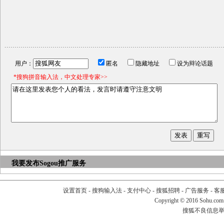
用户：
匿名
隐藏地址
设为辩论话题
*搜狗拼音输入法，中文处理专家>>
我要发布
Sogou推广服务
设置首页
-
搜狗输入法
-
支付中心
-
搜狐招聘
-
广告服务
-
客
Copyright
©
2016 Sohu.com
搜狐不良信息