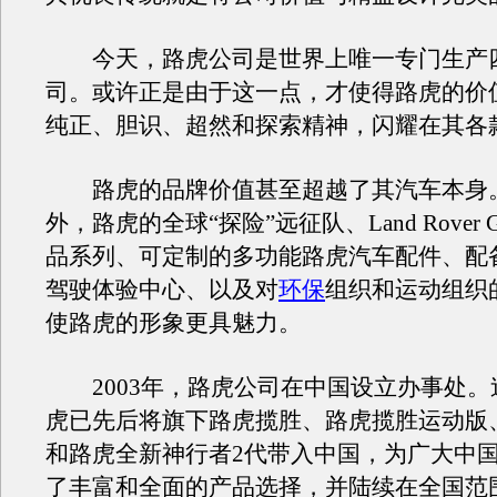
今天，路虎公司是世界上唯一专门生产
司。或许正是由于这一点，才使得路虎的价
纯正、胆识、超然和探索精神，闪耀在其各
路虎的品牌价值甚至超越了其汽车本身
外，路虎的全球“探险”远征队、Land Rover 
品系列、可定制的多功能路虎汽车配件、配
驾驶体验中心、以及对
环保
组织和运动组织
使路虎的形象更具魅力。
2003年，路虎公司在中国设立办事处。
虎已先后将旗下路虎揽胜、路虎揽胜运动版
和路虎全新神行者2代带入中国，为广大中
了丰富和全面的产品选择，并陆续在全国范