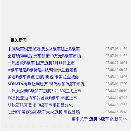
相关新闻
·
中高级车锁定16万 您买A级车还是B级车
07-07-05 11:50
·
桑塔纳3000后 无车领衔10万元B级车市场
07-07-04 11:52
·
一汽首款B级车 国产迈腾7月11日上市
07-06-27 10:01
·
A级车遭遇B级待遇--试驾雪佛兰新景程
07-06-18 08:23
·
紧凑B级车盘点 迈腾 明锐 卡罗拉全接触
07-05-10 14:06
·
SONATA御翔让利过万 现代欲领B级车潮流
07-05-03 17:09
·
一汽大众新B级轿车迈腾3.2L V6正式上市
07-04-23 08:19
·
F6是比亚迪汽车的首款B级车 年底上市
07-04-22 07:27
·
明锐迈腾齐登场 B级车市场初显分化
07-04-18 17:57
·
[上海车展]紧凑B级车大众迈腾 明锐登场
07-04-16 15:48
更多关于
迈腾 b级车
的新闻>>