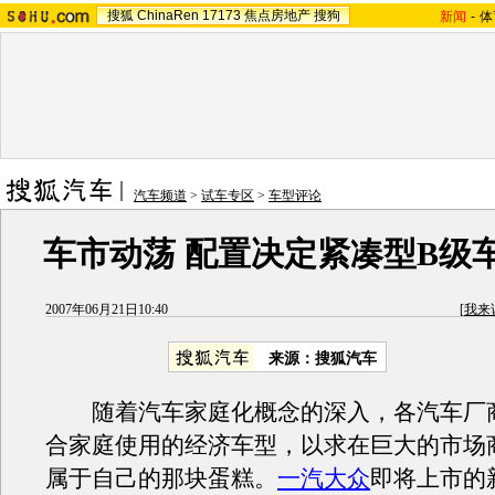
搜狐
ChinaRen
17173
焦点房地产
搜狗
新闻
-
体
汽车频道
>
试车专区
>
车型评论
车市动荡 配置决定紧凑型B级
2007年06月21日10:40
[
我来
来源：搜狐汽车
随着汽车家庭化概念的深入，各汽车厂
合家庭使用的经济车型，以求在巨大的市场
属于自己的那块蛋糕。
一汽大众
即将上市的