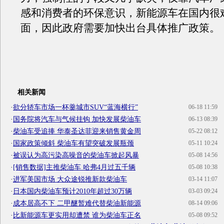
感和消费者的环保意识，新能源车在国内很
面，因此政府需要加快出台具体推广政策。
相关新闻
·
欲分轿车市场一杯羹城市SUV“蓝海横行”
06-18 11:59
·
国务院将汽车与气候挂钩 加快发展柴油车
06-13 08:39
·
柴油车受追捧 华泰圣达菲迎来销售黄金周
05-22 08:12
·
国家政策倾斜 柴油车有望突破发展瓶颈
05-11 10:24
·
被误认为高污染高噪音的柴油车掀起风暴
05-08 14:56
·
[销售数据]主推柴油车 哈弗4月过五千辆
05-08 10:38
·
进军美国市场 大众途锐推新款柴油车
03-14 11:07
·
日本国内柴油车预计2010年超过30万辆
03-03 09:24
·
成本居高不下 二甲醚暂难代替柴油新能源
08-14 09:06
·
比新能源车更实用却遭禁 谁为柴油车正名
05-08 09:52