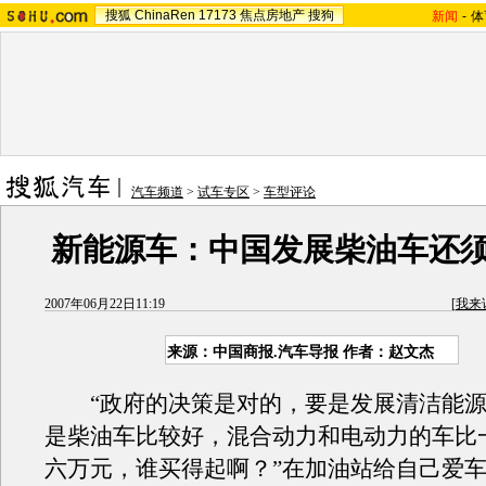
搜狐
ChinaRen
17173
焦点房地产
搜狗
新闻
-
体
汽车频道
>
试车专区
>
车型评论
新能源车：中国发展柴油车还
2007年06月22日11:19
[
我来
来源：中国商报.汽车导报 作者：赵文杰
“政府的决策是对的，要是发展清洁能源
是柴油车比较好，混合动力和电动力的车比
六万元，谁买得起啊？”在加油站给自己爱