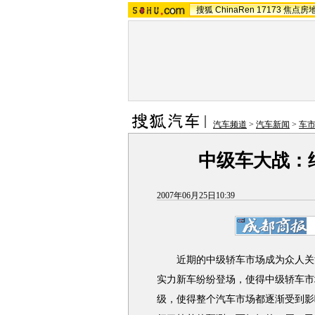
搜狐
ChinaRen
17173
焦点房
汽车频道
>
汽车新闻
>
车市
中级车大战：
2007年06月25日10:39
近期的中级轿车市场成为众人关
实力新车纷纷登场，使得中级轿车市
级，使得整个汽车市场都逐渐受到影