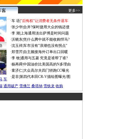
更多>>
·
车 语
|
"后悔权"让消费者无条件退车
·
张少华
|
合并?保时捷用大众的钱还债
·
李 潮
|
上海通用淡出萨博是时间问题
·
沃晓东
|
凭什么腾中就不能收购悍马?
勤
·
沈玉祥
|
车市没有"浪潮也没有拐点"
·
郑雪芹
|
自主频接海外订单出口回暖
·
李 牧
|
通用与五菱 究竟是谁帮了谁?
谍照
·
杨再舜
|
中国油价比美国高的N多理由
船税
·
童济仁
|
大众高尔夫四门轿跑CC曝光
沃
燃
·
是非
|
第四代本田CR-V描绘图曝光/图
马
车
瑞
通用破产
雪佛兰
桑塔纳
雪铁龙
收购