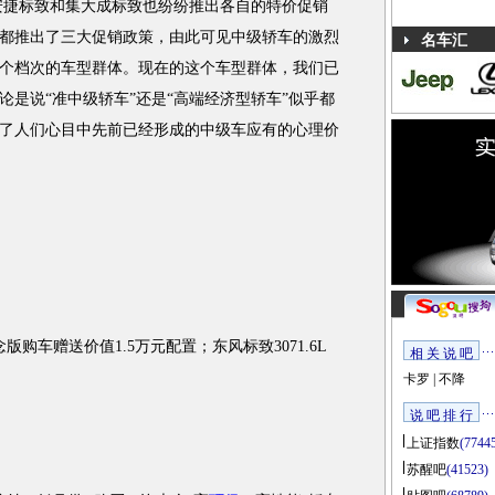
而安捷标致和集大成标致也纷纷推出各自的特价促销
都推出了三大促销政策，由此可见中级轿车的激烈
名车汇
个档次的车型群体。现在的这个车型群体，我们已
是说“准中级轿车”还是“高端经济型轿车”似乎都
了人们心目中先前已经形成的中级车应有的心理价
车赠送价值1.5万元配置；东风标致3071.6L
相 关 说 吧
卡罗
|
不降
说 吧 排 行
上证指数
(7744
苏醒吧
(41523)