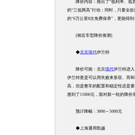
降价内容：推出了“低利率、低首付
的“三低两高”行动；同时，只要全
的“6万公里8次免费保养”，更能得到
[相近车型降价推测]
◆
北京现代
伊兰特
降价可能：北京
现代
伊兰特进入
伊兰特更是可以用失败来形容。而和
高，但是整车的配置和稳定性还是要
惠到了11000元，面对新一轮的降
预计降幅：3000～5000元
◆上海通用凯越