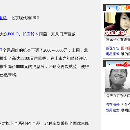
里马
、北京现代雅绅特
大众
POLO
、
长安铃木
雨燕、东风日产骊威
富家子女友遭
狐说车坛
|
国内
亚
全系调价的机会下调了2000～6000元；上周，北
明星座驾
|
谁的
推出了高达11100元的降幅。在上市之初曾经许诺
推出降价8000元的消息后，经销商再次就范，使得
已然来临。
每天在吞别人
漂在海外
|
为什
型男索女
|
晒晒
对旗下全系列4个产品、24种车型采取全面优惠降