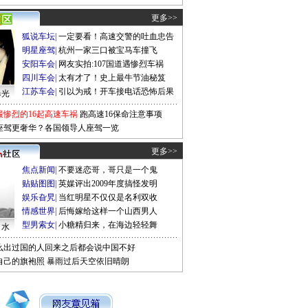
更多>>
狐说车坛
|
一定要看！高速交警的吐血忠告
明星座驾
|
杭州一家三口被宝马车撞飞
安阳车会
|
网友实拍:107国道遇惨烈车祸
四川车会
|
太有才了！史上最牛节油秘笈
江苏车会
|
引以为戒！开车接电话恐怖后果
曝光
最惨烈的16起高速车祸
跑高速16保命注意事项
座驾更奢华？各国领导人座驾一览
更多>>
焦点新闻
|
不要迷恋哥，哥只是一个鬼
贴贴图图
|
英媒评出2009年度搞怪发明
娱乐旮旯
|
当红明星不仅仅是名利双收
情感世界
|
后悔嫁给这样一个山西男人
型男索女
|
小糖精归来，在海边轻轻舞
口水
么出过国的人回来之后都会说中国不好
自己的旗袍照
暴雨过后天空依旧晴朗