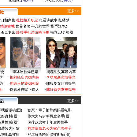
婚姻吧
(78544)
37℃女人吧
(6985)
更多>>
对口相声集
杜拉拉升职记
张震讲故事
红楼梦
-精绝古城
世界名著
平凡的世界
货币战争2
毒杀毒专家
经典手机游游格斗集
福彩3D走势图
情史
李冰冰被爆已婚
揭秘生父离婚内幕
孕
·
揭刘晓庆离婚内幕
·
李幼斌新恋情曝光
婚
·
周迅王艳婆媳相见
·
陆毅爱女照首曝光
折
·
刘嘉玲自曝正造人
·
陈好新男友被曝光
 后
更多>>
喂猕猴桃(图)
·
独家：章子怡带妈妈看电影
好身材(图)
·
佟大为马伊琍再度牵手(图)
秀性感(图)
·
倪萍赵忠祥十年后再携手
服装皆为租赁
·
刘涛富豪老公为家产求生子
颜乘地铁被拍
·
舒淇醉酒瞬间惨被抓拍(图)