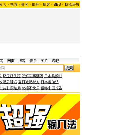
女人
-
视频
-
播客
-
邮件
-
博客
-
BBS
-
我说两句
闻
网页
博客
音乐
图片
说吧
长
邓玉娇失踪
朝鲜军事演习
日本兵赎罪
改温总讲话
夏日减肥秘方
日本瘦脸法
中共卧底结局
慈禧不快乐
侵略中国报告