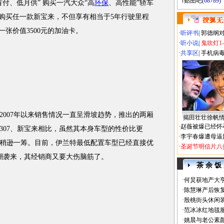
贴图吧
(68789)
、低月供” 购买一汽大众“高
环保
、高性能”轿车
款购买任一款新宝来，不但享有相当于5年行驶里程
一张价值3500元的加油卡。
·
听评书
|
郭德纲
·
听小说
|
鬼吹灯1
·
共享区
|
手机病
2007年以来销售情况一直呈滑坡趋势，推出的两厢
揭田壮壮徐帆
·
赵薇被爆已经怀
307、新宝来相比，虽然其本身车型的性价比更
·
李宇春爆遭母逼
稍逊一筹。目前，伊兰特最低配置车型已经直接优
·
圣诞节明信片八
价潮袭来，其经销商又要大伤脑筋了。
茶 余 饭
·
何炅获地产大亨
·
陈慧琳产后恢复
·
殷桃街头休闲装
·
范冰冰红地毯
·
姚晨与老公素