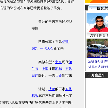
经传来经济型轿车率先回应降价风潮的消息，使得
会凸现的降价潮在今年已经提前拉响了号角。
曾经的中级车向经济型
靠拢
汽车名博:翟 
己降价车：东风
标致
帕萨特b6coupe
307
、
一汽大众
新宝来
热点标签：
车
汽车下乡
沃尔
油税
保时捷
悍
类似车型：
北京
现代
伊
贷
马自达
凯美
兰特
、
上海
通用
凯越
、
东风
月度星车
日产
颐达、一汽
大众
新宝来
近期，
成都
的三家
东风
标致
4S店不约而同地推出了
07周年纪念版在现有的厂家优惠基础上史无前例地