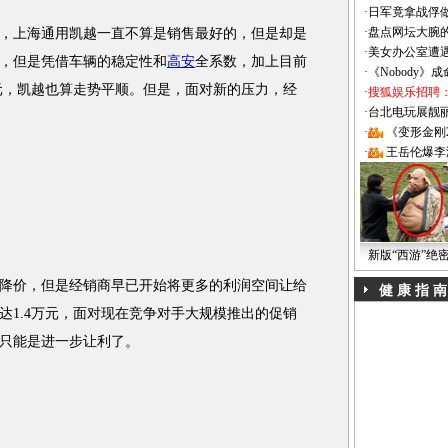
·
日军竟拿战俘
·
盘点网坛大腕
上海通用凯越一直不算是销售最好的，但是却是
·
美女办公室遭
，但是凭借车辆的稳定性和
高安
全系数，加上目前
·
《Nobody》
万元，凯越也算走势平顺。但是，面对新的压力，经
·
搜狐娱乐招聘
·
台北电玩展靓丽Sh
·
《变形金刚
·
王岳伦爆李
新版“西游”绝
价，但是经销商早已开始将更多的利润空间让给
健 康 指 南
达1.4万元，面对现在竞争对手大规模推出的促销
只能是进一步让利了。