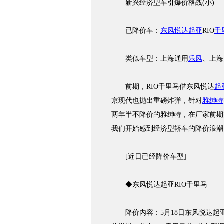
新兴经济型车引爆价格战(小)
已降价车：
东风悦达起亚
RIO
千
类似车型：上海通用
乐风
、上海
前期，RIO千里马借东风悦达
起
京现代也抛出重磅炸弹，针对
雅绅特
两年半不降价的雅绅特，在厂家前期
我们开始感到经济型轿车的降价浪潮
[近日已经降价车型]
◆东风悦达起亚RIO千里马
降价内容：5月18日东风悦达起亚