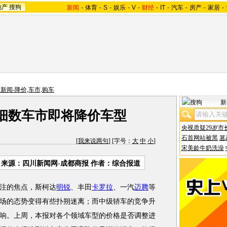
地产
搜狗
新闻
-
体育
-
S
-
娱乐
-
V
-
财经
-
IT
-
汽车
-
房产
-
家居
-
新闻-降价,车市,购车
新
细数车市即将降价车型
央视质疑29岁市
石首网站被黑
篡
[
我来说两句
] [字号：
大
中
小
]
宋美龄牛奶洗澡
来源：四川新闻网-成都商报 作者：综合报道
注的焦点，斯柯达
明锐
、丰田
卡罗拉
、一汽
迈腾
等
场的态势变得有些扑朔迷离；而中级轿车的竞争升
响。上周，本报对各个领域车型的价格是否调整进