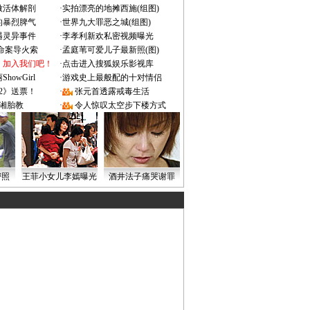
做活体解剖
·
实拍漂亮的地摊西施(组图)
的暴烈脾气
·
世界九大罪恶之城(组图)
遇灵异事件
·
李孝利新欢私密视频曝光
成命案导火索
·
孟庭苇可爱儿子最新照(图)
：加入我们吧！
·
点击进入搜狐娱乐影视库
owGirl
·
游戏史上最般配的十对情侣
2》送票！
·
张元首透露戒毒生活
湘胎教
·
令人惊叹太空步下楼方式
密照
王菲小女儿李嫣曝光
酒井法子痛哭谢罪