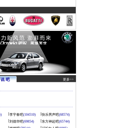
说 吧
更多>>
5)
李宇春吧
(104510)
快乐男声吧
(68574)
刘德华吧
(69854)
东方神起吧
(65744)