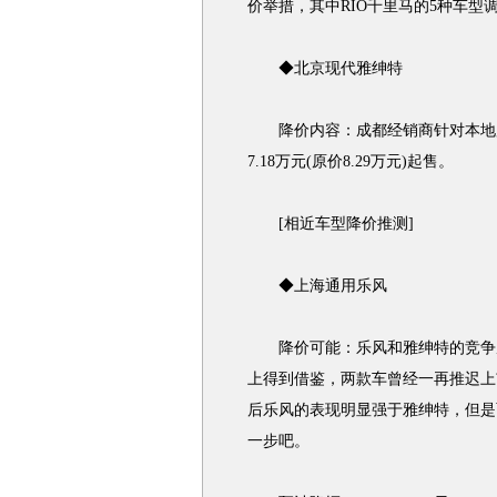
价举措，其中RIO千里马的5种车型调整
◆北京现代雅绅特
降价内容：成都经销商针对本地用户
7.18万元(原价8.29万元)起售。
[相近车型降价推测]
◆上海通用乐风
降价可能：乐风和雅绅特的竞争从
上得到借鉴，两款车曾经一再推迟上
后乐风的表现明显强于雅绅特，但是
一步吧。