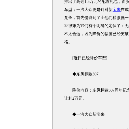
推出了高达1.5万元的配置礼包，
车型；一汽大众更是针对新
宝来
在成
竞争，首先侵袭到了比他们稍微低一
经很难为它们有个明确的定位了：无论
不太合适，因为降价的幅度已经突破
格。
[近日已经降价车型]
◆东风标致307
降价内容：东风标致307周年纪念版购
让利2万元。
◆一汽大众新宝来