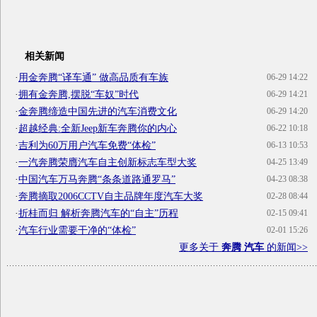
相关新闻
·
用金奔腾“译车通” 做高品质有车族
06-29 14:22
·
拥有金奔腾,摆脱“车奴”时代
06-29 14:21
·
金奔腾缔造中国先进的汽车消费文化
06-29 14:20
·
超越经典:全新Jeep新车奔腾你的内心
06-22 10:18
·
吉利为60万用户汽车免费“体检”
06-13 10:53
·
一汽奔腾荣膺汽车自主创新标志车型大奖
04-25 13:49
·
中国汽车万马奔腾“条条道路通罗马”
04-23 08:38
·
奔腾摘取2006CCTV自主品牌年度汽车大奖
02-28 08:44
·
折桂而归 解析奔腾汽车的“自主”历程
02-15 09:41
·
汽车行业需要干净的“体检”
02-01 15:26
更多关于
奔腾 汽车
的新闻>>